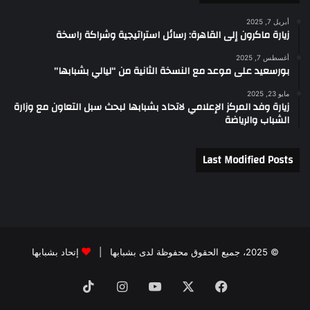
أبريل 7, 2025
زيارة ماكرون إلى القاهرة: رسائل استراتيجية وشراكة راسخة
أغسطس 7, 2025
بورسعيد على موعد مع النسخة الثانية من “ليالي بشبابها”
مايو 23, 2025
زيارة وفد المركز الإعلامي لاتحاد بشبابها لبحث سبل التعاون مع وزارة
الشباب والرياضة
Last Modified Posts
© 2025، جميع الحقوق محفوظة لدى بشبابها |
إتحاد بشبابها
فيسبوك
‫X
‫YouTube
انستقرام
‫TikTok