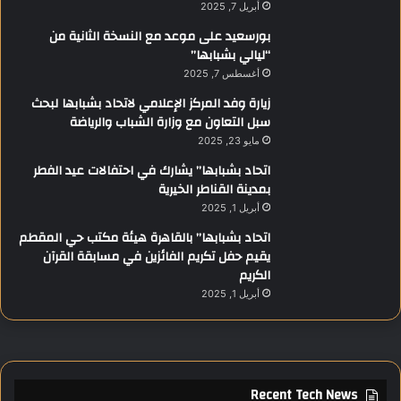
أبريل 7, 2025
ب
ر
ك
ب
بورسعيد على موعد مع النسخة الثانية من
أ
ا
“ليالي بشبابها”
س
ل
أغسطس 7, 2025
أ
م
زيارة وفد المركز الإعلامي لاتحاد بشبابها لبحث
م
ح
سبل التعاون مع وزارة الشباب والرياضة
م
ا
مايو 23, 2025
إ
ف
ف
ظ
اتحاد بشبابها” يشارك في احتفالات عيد الفطر
ر
ة
بمدينة القناطر الخيرية
ي
أبريل 1, 2025
ق
اتحاد بشبابها” بالقاهرة هيئة مكتب حي المقطم
ي
يقيم حفل تكريم الفائزين في مسابقة القرآن
ا
الكريم
ل
ك
أبريل 1, 2025
ر
ة
ا
ل
ي
Recent Tech News