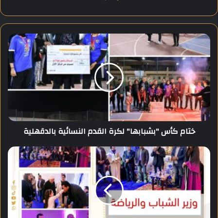
ختام
كأس
"بشبابها"
لكرة
القدم
النسائية
بالدقهلية
ختام كأس "بشبابها" لكرة القدم النسائية بالدقهلية
وزير
الشباب
والرياضة
يُكرم
نسل
الشهداء
بالأمسيات