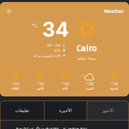
Weather
34
℃
Cairo
38º - 29º
20%
2.89 كيلومتر/ساعة
سماء صافية
42
39
38
38
38
℃
℃
℃
℃
℃
الجمعة
السبت
الأحد
الأثنين
الثلاثاء
الأشهر
الأخيرة
تعليقات