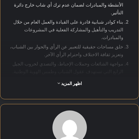
الأنشطة والمبادرات لضمان عدم ترك أي شاب خارج دائرة
التأثير.
بناء كوادر شبابية قادرة على القيادة والعمل العام من خلال
التدريب والتأهيل والمشاركة الفعلية في المشروعات
والمبادرات.
خلق مساحات حقيقية للتعبير عن الرأي والحوار بين الشباب،
وتعزيز ثقافة الاختلاف واحترام الرأي الآخر.
مواجهة الشائعات وحملات الإحباط، والتصدي لحروب الجيل
الرابع التي تستهدف عقول الشباب وطمس الهوية الوطنية.
استثمار طاقات الشباب في العمل التطوعي والمجتمعي
اظهر المزيد
والمساهمة الفعالة في المبادرات القومية والوطنية.
العمل على إيصال صوت الشباب وصور نجاحاتهم إلى الإعلام،
وتسليط الضوء على النماذج المشرفة في كل المجالات.
استدامة العمل وتوفير موارد كافية لدعم المبادرات
والمشروعات وتحقيق أثر حقيقي وملموس في الشارع
المصري.