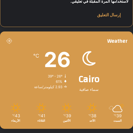
لاستخدامها المرة المقبلة في تعليقي.
و
ا
ل
ع
م
ل
Weather
ب
ا
26
ل
℃
ف
ي
و
Cairo
39º - 26º
م
61%
2.93 كيلومتر/ساعة
سماء صافية
43
41
39
38
39
℃
℃
℃
℃
℃
السبت
الأحد
الأثنين
الثلاثاء
الأربعاء