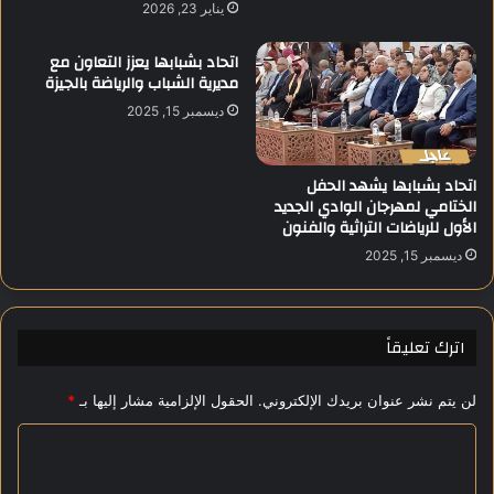
ب
يناير 23, 2026
ا
ص
ل
م
اتحاد بشبابها يعزز التعاون مع
ا
ة
مديرية الشباب والرياضة بالجيزة
ل
ت
ديسمبر 15, 2025
ع
ن
ا
م
م
ي
اتحاد بشبابها يشهد الحفل
ا
ة
الختامي لمهرجان الوادي الجديد
ل
"
الأول للرياضات التراثية والفنون
م
ل
ا
ت
ديسمبر 15, 2025
ل
أ
ي
ه
2
ي
اترك تعليقاً
0
ل
2
1
4
8
لن يتم نشر عنوان بريدك الإلكتروني.
الحقول الإلزامية مشار إليها بـ
*
/
0
2
ا
ش
0
ا
ل
2
بً