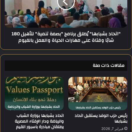
ل
ا
ا
د
ق
ب
ت
ش
ص
ب
"اتحاد بشبابها" يُطلق برنامج "بصمة تنمية" لتأهيل 180
ا
ا
شابًا وفتاة على مهارات الحياة والعمل بالفيوم
د
ب
ا
ه
ل
ا
م
"
ص
مقالات ذات صلة
يُ
ر
ط
ي
ل
إ
ق
ل
ب
ى
ر
4
ن
.
ا
6
م
رئيس حزب الوفد يستقبل اتحاد
اتحاد بشبابها بوزارة الشباب
%
بشبابها
والرياضة ودار الإفتاء المصرية
ج
يطلقان مبادرة باسبور القيم
خ
"
فبراير 7, 2026
ل