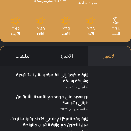
4.27 كيلومتر/ساعة
ل
سماء صافية
ع
ل
ا
ق
42
40
39
38
34
℃
℃
℃
℃
℃
ا
السبت
الأحد
الأثنين
الثلاثاء
الأربعاء
ت
ب
ي
الأشهر
الأخيرة
تعليقات
ن
ت
ا
زيارة ماكرون إلى القاهرة: رسائل استراتيجية
ي
وشراكة راسخة
ل
أبريل 7, 2025
ا
ن
بورسعيد على موعد مع النسخة الثانية من
د
“ليالي بشبابها”
و
أغسطس 7, 2025
ك
زيارة وفد المركز الإعلامي لاتحاد بشبابها لبحث
م
سبل التعاون مع وزارة الشباب والرياضة
ب
و