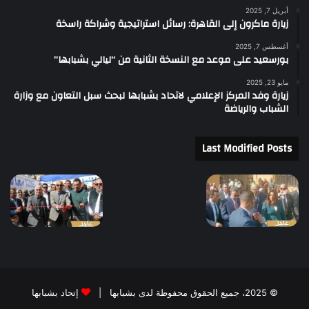
ا
أبريل 7, 2025
د
زيارة ماكرون إلى القاهرة: رسائل استراتيجية وشراكة راسخة
ث
أغسطس 7, 2025
ا
بورسعيد على موعد مع النسخة الثانية من “ليالي بشبابها”
ل
ع
مايو 23, 2025
س
زيارة وفد المركز الإعلامي لاتحاد بشبابها لبحث سبل التعاون مع وزارة
الشباب والرياضة
ك
ر
ي
Last Modified Posts
ة
ا
ل
د
ا
م
ي
ة
ف
ي
© 2025، جميع الحقوق محفوظة لدى بشبابها |
إتحاد بشبابها
ا
ل