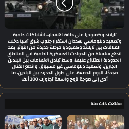
ا
ا
ص
ن
ل
د
ت
و
ن
ك
تايلاند وكمبوديا على حافة الانفجار... اشتباكات دامية
ف
م
وتصعيد دبلوماسي يهددان استقرار جنوب شرق آسيا دخلت
ي
ب
العلاقات بين تايلاند وكمبوديا مرحلة جديدة من التوتر، بعد
ذ
و
م
اندلاع سلسلة من الحوادث العسكرية الدامية في المناطق
د
ب
الحدودية المتنازع عليها، وسط تبادل الاتهامات بين البلدين
ي
ا
ا
الجارين، وتصعيد دبلوماسي غير مسبوق. واندلع القتال
د
ع
مجددًا، اليوم الجمعة، على طول الحدود بين البلدين، ما
ر
ل
أدى إلى موجة نزوح واسعة تجاوزت 100 ألف
ة
ى
"
ح
ي
ا
ل
ف
مقالات ذات صلة
ا
ة
ن
ا
ش
ل
ا
ا