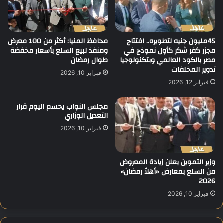
ر
ن
ك
ف
"
ج
ل
ا
45مليون جنيه لتطويره.. افتتاح
محافظ المنيا: أكثر من 100 معرض
ت
ر
مجزر كفر شكر كأول نموذج في
ومنفذ لبيع السلع بأسعار مخفضة
أ
.
مصر بالكود العالمي وبتكنولوجيا
طوال رمضان
ه
.
تدوير المخلفات
فبراير 10, 2026
ي
.
فبراير 12, 2026
ل
ا
ا
ش
مجلس النواب يحسم اليوم قرار
ل
ت
التعديل الوزاري
ش
ب
ب
فبراير 10, 2026
ا
ا
ك
ب
ا
و
وزير التموين يعلن زيادة المعروض
ت
من السلع بمعارض «أهلاً رمضان»
ب
د
2026
ن
ا
ا
م
فبراير 10, 2026
ء
ي
ا
ة
ل
و