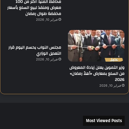
محافظ المنيا: أكثر من 100
،
معرض ومنفذ لبيع السلع بأسعار
ب
مخفضة طوال رمضان
ع
فبراير 10, 2026
د
ا
ن
د
مجلس النواب يحسم اليوم قرار
ل
التعديل الوزاري
ا
ع
فبراير 10, 2026
س
وزير التموين يعلن زيادة المعروض
ل
من السلع بمعارض «أهلاً رمضان»
س
2026
ل
فبراير 10, 2026
ة
م
ن
ا
ل
ح
Most Viewed Posts
و