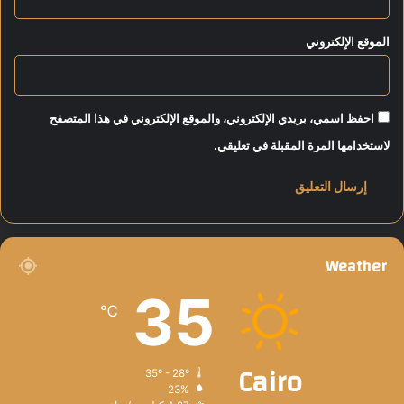
ت
ق
الموقع الإلكتروني
ر
ا
ر
ج
احفظ اسمي، بريدي الإلكتروني، والموقع الإلكتروني في هذا المتصفح
ن
و
لاستخدامها المرة المقبلة في تعليقي.
ب
ش
ر
ق
آ
س
Weather
ي
35
ا
℃
د
خ
ل
Cairo
ت
35º - 28º
23%
ا