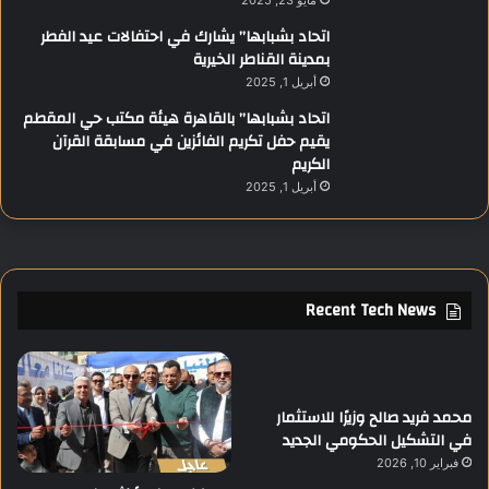
مايو 23, 2025
د
اتحاد بشبابها” يشارك في احتفالات عيد الفطر
ي
بمدينة القناطر الخيرية
ا
أبريل 1, 2025
م
اتحاد بشبابها” بالقاهرة هيئة مكتب حي المقطم
ر
يقيم حفل تكريم الفائزين في مسابقة القرآن
ح
الكريم
ل
ة
أبريل 1, 2025
ج
د
ي
د
ة
Recent Tech News
م
ن
ا
ل
ت
محمد فريد صالح وزيرًا للاستثمار
و
في التشكيل الحكومي الجديد
ت
فبراير 10, 2026
ر