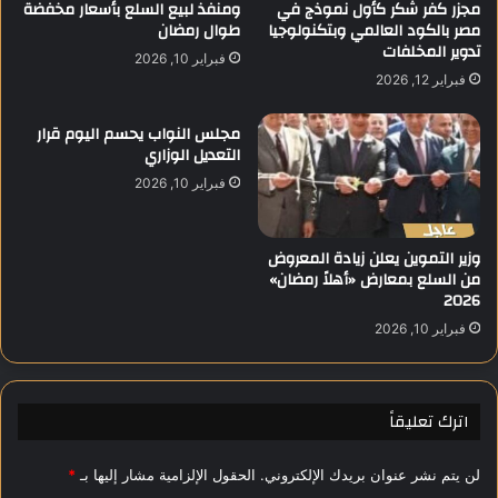
م
مجزر كفر شكر كأول نموذج في
ومنفذ لبيع السلع بأسعار مخفضة
ا
مصر بالكود العالمي وبتكنولوجيا
طوال رمضان
ا
ل
تدوير المخلفات
ر
ق
فبراير 10, 2026
ف
د
فبراير 12, 2026
ي
ي
ظ
م
مجلس النواب يحسم اليوم قرار
ل
ق
التعديل الوزاري
ت
ب
فبراير 10, 2026
ح
ل
س
ا
ن
ن
وزير التموين يعلن زيادة المعروض
س
ت
من السلع بمعارض «أهلاً رمضان»
ع
ه
2026
ر
ا
ا
فبراير 10, 2026
ء
ل
م
ص
د
ر
ة
اترك تعليقاً
ف
ا
ل
ـ
لن يتم نشر عنوان بريدك الإلكتروني.
الحقول الإلزامية مشار إليها بـ
*
7