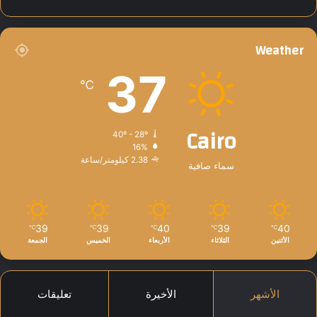
ة
Weather
37
℃
Cairo
40º - 28º
16%
2.38 كيلومتر/ساعة
سماء صافية
39
39
40
39
40
℃
℃
℃
℃
℃
الأثنين
الثلاثاء
الأربعاء
الخميس
الجمعة
الأشهر
الأخيرة
تعليقات