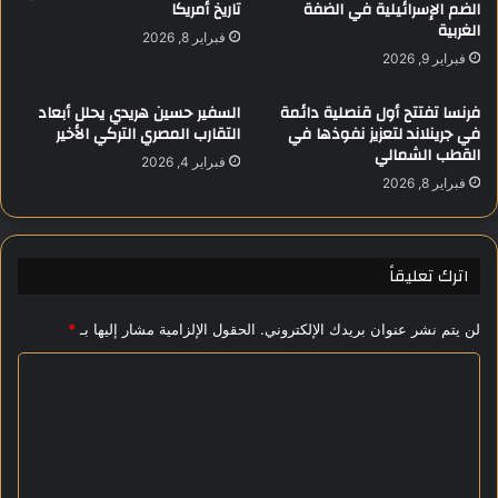
م
الضم الإسرائيلية في الضفة
تاريخ أمريكا
م
الغربية
ا
ن
فبراير 8, 2026
ل
ن
فبراير 9, 2026
ع
ت
ا
ا
فرنسا تفتتح أول قنصلية دائمة
السفير حسين هريدي يحلل أبعاد
ل
ئ
في جرينلاند لتعزيز نفوذها في
التقارب المصري التركي الأخير
ي
ج
القطب الشمالي
فبراير 4, 2026
تُ
ا
فبراير 8, 2026
ط
م
ل
ت
ق
ح
د
ا
اترك تعليقاً
ل
ن
ي
ا
لن يتم نشر عنوان بريدك الإلكتروني.
الحقول الإلزامية مشار إليها بـ
*
لً
ت
ا
ا
ا
ش
ل
ا
د
ل
م
و
ت
لً
ر
ع
ا
ا
ل
ل