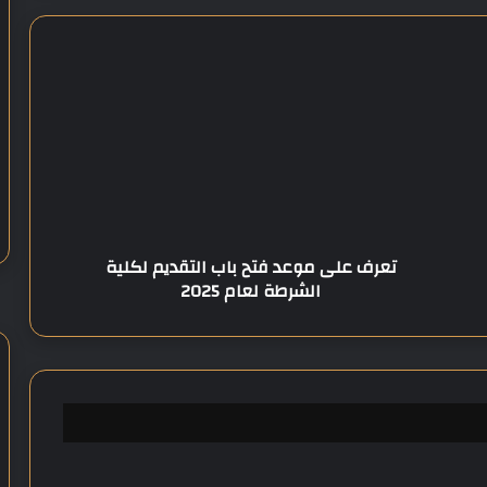
ت
ع
ر
ف
ع
ل
ى
م
و
تعرف على موعد فتح باب التقديم لكلية
ع
الشرطة لعام 2025
د
ف
ت
ح
ب
ا
ب
ا
ل