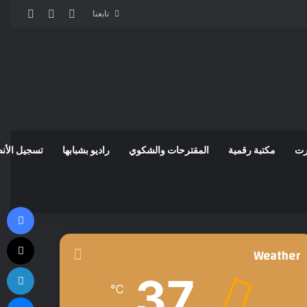
مقال عشوائي
إضافة عمود
الوضع 
تابعنا
رت
مكتبة رقمية
المقترحات والشكوي
راديو بشبابها
تسجيل الأن
في
‫X
Weather
لي
37
℃
ما