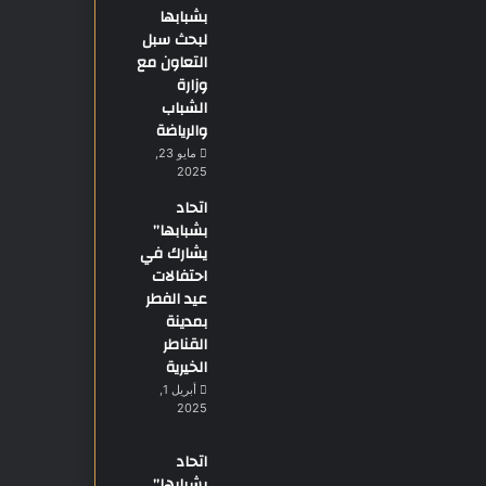
بشبابها
لبحث سبل
التعاون مع
وزارة
الشباب
والرياضة
مايو 23,
2025
اتحاد
بشبابها”
يشارك في
احتفالات
عيد الفطر
بمدينة
القناطر
الخيرية
أبريل 1,
2025
اتحاد
بشبابها”