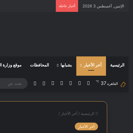
الإثنين, أغسطس 3 2026
أخبار عاجلة
الرئيسية
أخر الأخبار
بشبابها
المحافظات
موقع وزارة ا
℃
37
‫X
فيسبوك
‫YouTube
انستقرام
‫TikTok
مقال عشوائي
الوضع المظلم
القاهره
الرئيسية
/
أخر الأخبار
/
أخر الأخبار