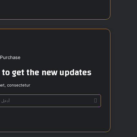
الوي
ب
 Purchase
t to get the new updates!
et, consectetur.
أ
د
خ
ل
ب
ر
ي