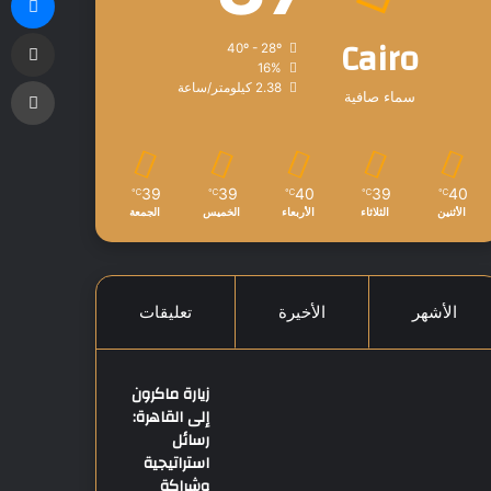
مشاركة
Cairo
40º - 28º
16%
طب
2.38 كيلومتر/ساعة
سماء صافية
39
39
40
39
40
℃
℃
℃
℃
℃
الأثنين
الثلاثاء
الأربعاء
الخميس
الجمعة
الأشهر
الأخيرة
تعليقات
زيارة ماكرون
إلى القاهرة:
رسائل
استراتيجية
وشراكة