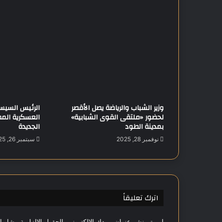
ر
و
ت
.
.
.
و
ا
ل
ر
وزير الشباب والرياضة يصل الأقصر
الرئيس السيسي
د
لحضور «ملتقى القوى الشبابية»
العسكرية المصر
ا
بمدينة الطود
الجديدة
ل
ل
نوفمبر 28, 2025
سبتمبر 26, 2025
ب
ن
ا
ن
ي
اترك تعليقاً
ع
ل
لن يتم نشر عنوان بريدك الإلكتروني.
الحقول الإلزامية مشار إل
ى