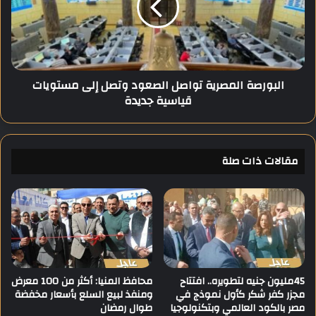
ي
ر
ا
ص
ل
ة
ه
ا
م
ل
البورصة المصرية تواصل الصعود وتصل إلى مستويات
م
م
قياسية جديدة
م
ص
ن
ر
ا
ي
ل
ة
ر
مقالات ذات صلة
ت
س
و
و
ا
م
ص
ا
ل
ل
ا
د
ل
ر
ص
ا
ع
45مليون جنيه لتطويره.. افتتاح
محافظ المنيا: أكثر من 100 معرض
س
مجزر كفر شكر كأول نموذج في
ومنفذ لبيع السلع بأسعار مخفضة
و
مصر بالكود العالمي وبتكنولوجيا
طوال رمضان
ي
د