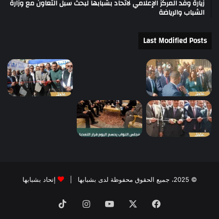
زيارة وفد المركز الإعلامي لاتحاد بشبابها لبحث سبل التعاون مع وزارة
الشباب والرياضة
Last Modified Posts
© 2025، جميع الحقوق محفوظة لدى بشبابها |
إتحاد بشبابها
فيسبوك
‫X
‫YouTube
انستقرام
‫TikTok