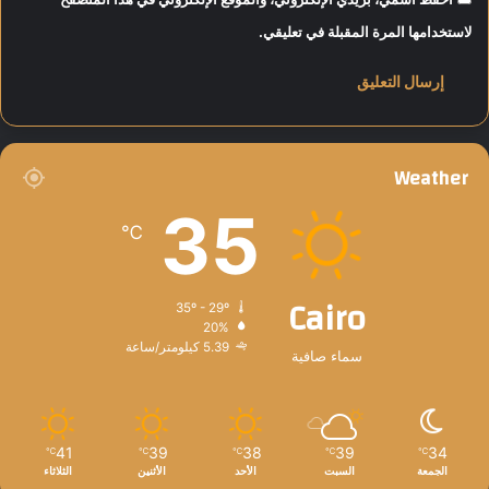
لاستخدامها المرة المقبلة في تعليقي.
Weather
35
℃
Cairo
35º - 29º
20%
5.39 كيلومتر/ساعة
سماء صافية
41
39
38
39
34
℃
℃
℃
℃
℃
الجمعة
السبت
الأحد
الأثنين
الثلاثاء