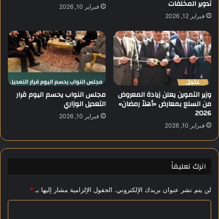
تدوير المخلفات
ة
و
فبراير 10, 2026
د
ت
فبراير 12, 2026
ع
ص
م
ل
اً
إ
ل
ل
ت
ى
ك
م
ا
س
وزير التموين يعلن زيادة المعروض
مجلس النواب يحسم اليوم قرار
ف
ت
من السلع بمعارض «أهلاً رمضان»
التعديل الوزاري
ؤ
و
2026
ا
ي
فبراير 10, 2026
ل
فبراير 10, 2026
ا
ف
ت
ر
ق
ص
ي
اترك تعليقاً
ا
س
ي
لن يتم نشر عنوان بريدك الإلكتروني.
الحقول الإلزامية مشار إليها بـ
*
ة
ا
ج
د