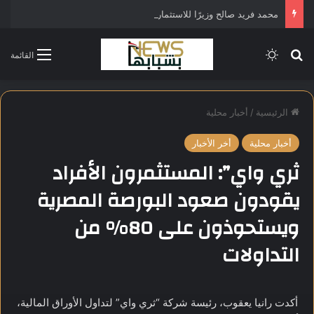
محمد فريد صالح وزيرًا للاستثمار في التشكيل الحكومي الجديد
بحث عن
الوضع المظلم
القائمة
الرئيسية
/
أخبار محلية
أخبار محلية
أخر الأخبار
ثري واي”: المستثمرون الأفراد
يقودون صعود البورصة المصرية
ويستحوذون على 80% من
التداولات
أكدت رانيا يعقوب، رئيسة شركة “ثري واي” لتداول الأوراق المالية،