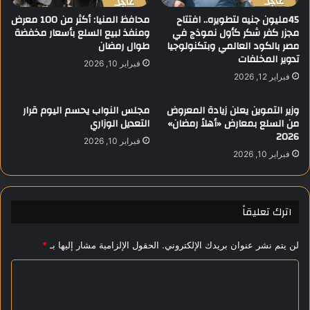
ت
ت
ا
45مليون جنيه لتطويره.. افتتاح
محافظ المنيا: أكثر من 100 معرض
ف
مجزر كفر شكر كأول نموذج في
ومنفذ لبيع السلع بأسعار مخفضة
ح
مصر بالكود العالمي وبتكنولوجيا
طوال رمضان
ا
ة
تدوير المخلفات
ق
ا
فبراير 10, 2026
ش
ل
فبراير 12, 2026
ا
ا
م
س
وزير التموين يعلن زيادة المعروض
مجلس النواب يحسم اليوم قرار
ل
ت
من السلع بمعارض «أهلاً رمضان»
التعديل الوزاري
ب
ع
2026
فبراير 10, 2026
ح
ل
فبراير 10, 2026
ض
ا
و
م
ر
ع
ا
ن
اترك تعليقاً
ل
ا
ر
ل
لن يتم نشر عنوان بريدك الإلكتروني.
الحقول الإلزامية مشار إليها بـ
*
ئ
ق
ي
ب
ا
س
و
ي
ل
ل
ن
ا