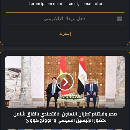
Share this content:
Lorem ipsum dolor sit amet, consectetur.
أ
د
خ
ل
ب
ر
ي
د
م
ك
ص
ا
ر
ل
و
إ
ف
ل
ي
ك
ت
ت
ن
ر
ا
مصر وفيتنام تعززان التعاون الاقتصادي باتفاق شامل
و
م
بحضور الرئيسين السيسي و"لوونج كوونج"
ن
ت
ي
ع