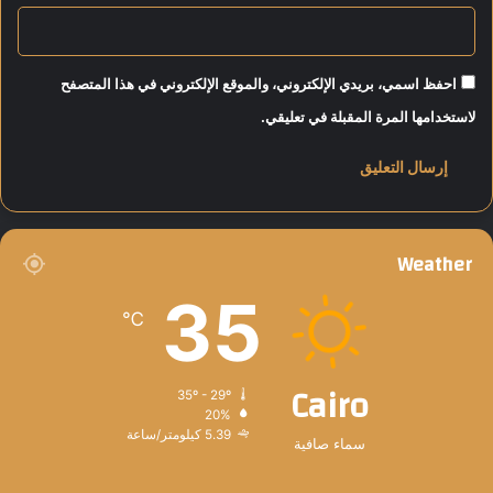
ا
ت
ل
و
م
ض
ح
ح
احفظ اسمي، بريدي الإلكتروني، والموقع الإلكتروني في هذا المتصفح
ا
ت
لاستخدامها المرة المقبلة في تعليقي.
ف
ف
ظ
ا
ة
ص
ي
ل
ا
Weather
ل
خ
35
ر
℃
ي
ط
ة
Cairo
35º - 29º
ا
20%
ل
5.39 كيلومتر/ساعة
سماء صافية
ز
م
ن