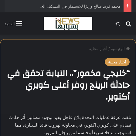
محمد فريد صالح وزيرًا للاستثمار في التشكيل الحكومي الجديد
بحث عن
الوضع المظلم
القائمة
الرئيسية
/
أخبار محلية
أخبار محلية
“خليجي مخمور”.. النيابة تحقق في
حادثة الرينج روفر أعلى كوبري
أكتوبر.
تلقت غرفة عمليات النجدة بلاغ عاجل يفيد بوجود مصابين أثر حادث
تصادم على كوبري أكتوبر، في محاولة لهروب قائد السيارة، مما
استوجب تدخلا سريعاً وحاسما من رجال المرور.