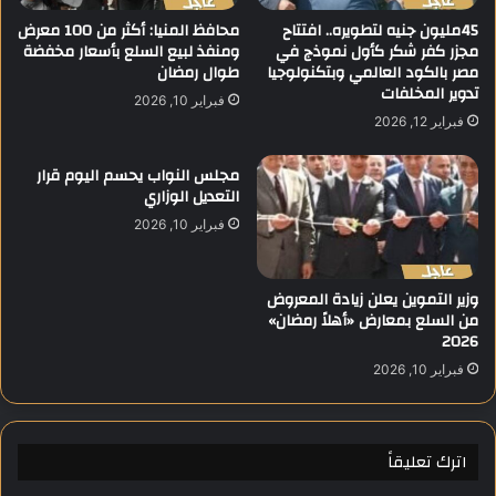
ن
ا
45مليون جنيه لتطويره.. افتتاح
محافظ المنيا: أكثر من 100 معرض
ز
ع
مجزر كفر شكر كأول نموذج في
ومنفذ لبيع السلع بأسعار مخفضة
ي
مصر بالكود العالمي وبتكنولوجيا
طوال رمضان
ي
تدوير المخلفات
ا
د
فبراير 10, 2026
ر
ب
فبراير 12, 2026
ة
د
ل
ء
مجلس النواب يحسم اليوم قرار
ج
ا
التعديل الوزاري
م
ل
فبراير 10, 2026
ع
د
ي
ر
ة
ا
وزير التموين يعلن زيادة المعروض
ا
س
من السلع بمعارض «أهلاً رمضان»
ل
ة
2026
ح
ل
ب
فبراير 10, 2026
ل
ا
ع
ل
ا
و
م
اترك تعليقاً
ط
ا
ن
ل