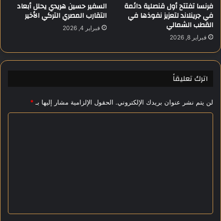
فرنسا تفتتح أول قنصلية دائمة
السفير حسين هريدي يحلل أبعاد
غ
ة
في جرينلاند لتعزيز نفوذها في
التقارب المصري التركي الأخير
ي
غ
القطب الشمالي
فبراير 4, 2026
ن
ي
فبراير 8, 2026
غ
ر
د
م
و
س
ب
اترك تعليقاً
و
ق
لن يتم نشر عنوان بريدك الإلكتروني.
الحقول الإلزامية مشار إليها بـ
*
ة
ا
ل
ت
ع
ل
ي
ق