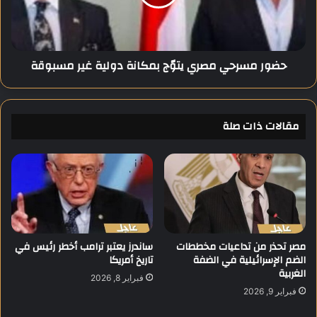
ف
س
ي
ر
د
ح
و
ي
حضور مسرحي مصري يتوّج بمكانة دولية غير مسبوقة
ر
م
ة
ص
ا
ر
ل
ي
مقالات ذات صلة
أ
ي
ل
ت
ع
وّ
ا
ج
ب
ب
ا
م
ل
ك
ع
ا
ا
ن
مصر تحذر من تداعيات مخططات
ساندرز يعتبر ترامب أخطر رئيس في
الضم الإسرائيلية في الضفة
تاريخ أمريكا
ل
ة
الغربية
م
د
فبراير 8, 2026
ي
و
فبراير 9, 2026
ة
ل
ب
ي