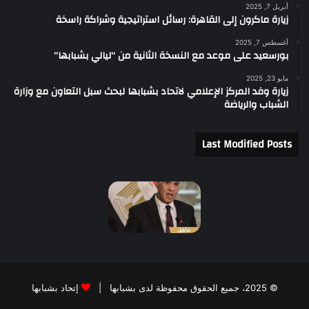
أبريل 7, 2025
زيارة ماكرون إلى القاهرة: رسائل استراتيجية وشراكة راسخة
أغسطس 7, 2025
بورسعيد على موعد مع النسخة الثانية من “ليالي بشبابها”
مايو 23, 2025
زيارة وفد المركز الإعلامي لاتحاد بشبابها لبحث سبل التعاون مع وزارة
الشباب والرياضة
Last Modified Posts
© 2025، جميع الحقوق محفوظة لدى بشبابها |
إتحاد بشبابها