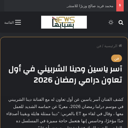
محمد فريد صالح وزيرًا للاستثمار في التشكيل الحكومي الجديد
بحث عن
الوضع المظلم
القائمة
الرئيسية
/
فن
فن
آسر ياسين ودينا الشربيني في أول
تعاون درامي رمضان 2026
كشف الفنان آسر ياسين عن أول تعاون له مع الفنانة دينا الشربيني
في موسم دراما رمضان 2026، معربًا عن حماسه الشديد للعمل
معها ، وقال في لقاء مع ET بالعربي: “دينا ممثلة هايلة وبقينا أصدقاء
جدًا مؤخرًا، وحاسس إنها هتعمل حاجة مميزة في المسلسل ده
بالذات، والحمد لله اتوفقنا نشتغل مع بعض أخيرًا.”