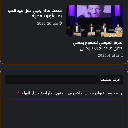
ر
ع
ب
مدحت صالح يحيي حفل عيد الحب
م
ي
بدار الأوبرا المصرية
ا
ة
يناير 26, 2026
ر
ي
ة
د
ب
ي
المركز القومي للمسرح يحتفي
ع
ن
بذكرى ميلاد نجيب الريحاني
د
ا
غ
ل
فبراير 4, 2026
ي
ع
ا
د
ب
و
2
اترك تعليقاً
ا
0
ن
ع
ا
لن يتم نشر عنوان بريدك الإلكتروني.
الحقول الإلزامية مشار إليها بـ
*
ا
ل
مً
إ
ا
ا
س
ل
ر
ا
ت
ئ