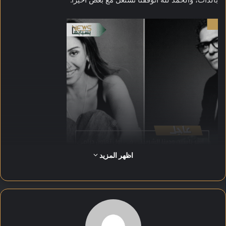
اظهر المزيد
وأشار آسر إلى أن العمل الجديد يجمعه بالمخرج خالد الحلفاوي
والكاتبة رنا أبو الريش، مؤكدًا إعجابه بحس الفكاهة لدى الحلفاوي
وجودة النص الذي كتبته أبو الريش.