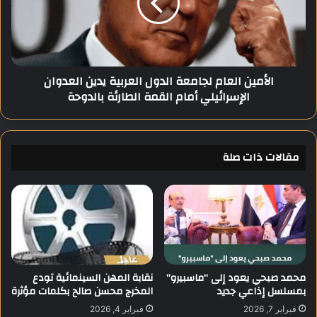
د
ي
م
ن
ص
ا
ر
ل
إ
ع
الأمين العام لجامعة الدول العربية يدين العدوان
ل
ا
الإسرائيلي أمام القمة الطارئة بالدوحة
ى
م
ج
ل
ا
ج
ئ
ا
ز
مقالات ذات صلة
م
ة
ع
ا
ة
ل
ا
آ
ل
غ
د
ا
و
خ
ل
ا
ا
محمد صبحي يعود إلى “ماسبيرو”
نقابة المهن السينمائية تودع
ن
بمسلسل إذاعي جديد
المخرج محسن صالح بكلمات مؤثرة
ل
ل
ع
فبراير 7, 2026
فبراير 4, 2026
ل