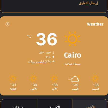
ل
د
و
ح
ة
Weather
36
℃
Cairo
38º - 29º
15%
3.74 كيلومتر/ساعة
سماء صافية
41
39
38
39
38
℃
℃
℃
℃
℃
الجمعة
السبت
الأحد
الأثنين
الثلاثاء
الأشهر
الأخيرة
تعليقات