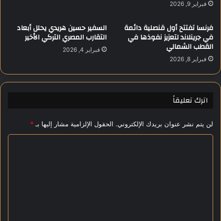
ع
فبراير 9, 2026
إ
ا
س
ي
فرنسا تفتتح أول قنصلية دائمة
السفير حسين هريدي يحلل أبعاد
ر
ة
في جرينلاند لتعزيز نفوذها في
التقارب المصري التركي الأخير
ا
ا
القطب الشمالي
فبراير 4, 2026
ئ
ل
فبراير 8, 2026
ي
ع
ل
ا
ي
ص
ف
م
اترك تعليقاً
ي
ة
ا
ا
لن يتم نشر عنوان بريدك الإلكتروني.
الحقول الإلزامية مشار إليها بـ
*
ل
ل
د
إ
ا
و
د
ح
ا
ل
ة
ر
ت
ي
ع
ة
ل
ل
ب
ي
ط