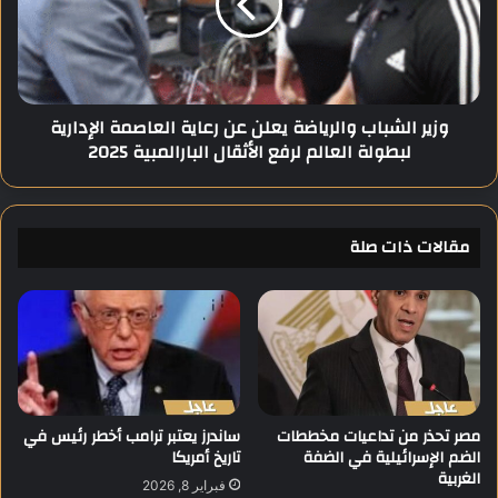
ن
ا
م
ل
خ
ش
ا
ب
ط
ا
وزير الشباب والرياضة يعلن عن رعاية العاصمة الإدارية
ر
ب
لبطولة العالم لرفع الأثقال البارالمبية 2025
أ
و
م
ا
ن
ل
ي
ر
ة
مقالات ذات صلة
ي
ق
ا
ب
ض
ل
ة
ا
ي
ل
ع
ه
ل
ج
ن
و
ع
مصر تحذر من تداعيات مخططات
ساندرز يعتبر ترامب أخطر رئيس في
م
الضم الإسرائيلية في الضفة
تاريخ أمريكا
ن
الغربية
ا
ر
فبراير 8, 2026
ل