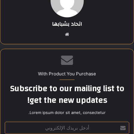
رئيس الوزراء الإسرائيلي بنيامين نتنياهو.
اتحاد بشبابها
أكد ترامب أنه كلّف مبعوثه الخاص بمحاولة تحذير الحكومة القطرية
موق
قبل وقوع الضربة، لكن التحذير وصل متأخرًا.
ع
الوي
ب
اعتذر ترامب للقطريين عن الهجوم، وشدد على أن مثل هذا الموقف
With Product You Purchase
لن يتكرر مستقبلًا.
Subscribe to our mailing list to
Share this content:
get the new updates!
Lorem ipsum dolor sit amet, consectetur.
أ
د