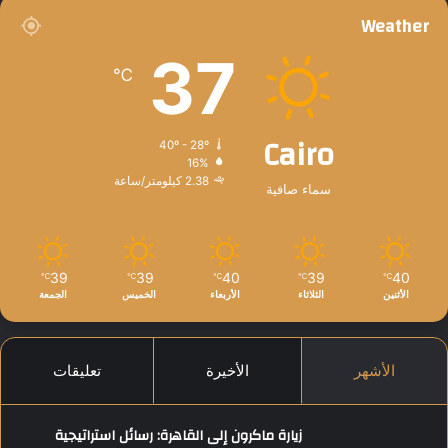
ل
Weather
ب
ا
37
ر
℃
ا
ل
Cairo
م
40º - 28º
ب
16%
ي
2.38 كيلومتر/ساعة
سماء صافية
ة
2
0
2
39
39
40
39
40
℃
℃
℃
℃
℃
5
الأثنين
الثلاثاء
الأربعاء
الخميس
الجمعة
الأشهر
الأخيرة
تعليقات
زيارة ماكرون إلى القاهرة: رسائل استراتيجية