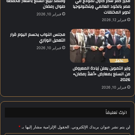
مجزر كفر شكر كأول نموذج في
ومنفذ لبيع السلع بأسعار مخفضة
مصر بالكود العالمي وبتكنولوجيا
طوال رمضان
ل
ل
تدوير المخلفات
ش
ف
فبراير 10, 2026
م
ي
فبراير 12, 2026
ا
م
ل
و
مجلس النواب يحسم اليوم قرار
ي
ا
التعديل الوزاري
ج
فبراير 10, 2026
ه
ة
م
وزير التموين يعلن زيادة المعروض
ص
من السلع بمعارض «أهلاً رمضان»
ر
2026
و
فبراير 10, 2026
ب
و
ر
ك
اترك تعليقاً
ي
ن
ا
لن يتم نشر عنوان بريدك الإلكتروني.
الحقول الإلزامية مشار إليها بـ
*
ف