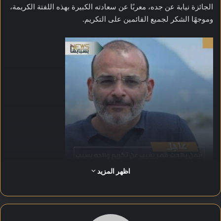
الجائزة نيابة عن جده، معربًا عن سعادته الكبيرة بهذه اللفتة الكريمة،
وموجهًا الشكر لجميع القائمين على التكريم.
اظهر المزيد
واحتفل قمر مؤخرًا بالنجاح الكبير لفيلمه الجديد “ريستارت”، الذي
وصل إلى إيرادات بلغت 79.5 مليون جنيه، ليدخل قائمة أعلى عشرة