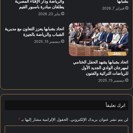
بشبابها
والرياضة ودار الإفتاء المصرية
ي
ا
يطلقان مبادرة باسبور القيم
فبراير 7, 2026
اً
ع
يناير 23, 2026
ل
ل
ه
ل
اتحاد بشبابها يعزز التعاون مع مديرية
ي
م
الشباب والرياضة بالجيزة
ئ
ش
ديسمبر 15, 2025
ة
ا
م
ر
ك
ك
ت
ة
اتحاد بشبابها يشهد الحفل الختامي
ب
لمهرجان الوادي الجديد الأول
ف
للرياضات التراثية والفنون
ر
ي
ش
إ
ديسمبر 15, 2025
ي
ح
د
ي
ا
ا
س
اترك تعليقاً
ء
ت
ذ
ع
ك
لن يتم نشر عنوان بريدك الإلكتروني.
الحقول الإلزامية مشار إليها بـ
*
د
ر
ا
ا
ى