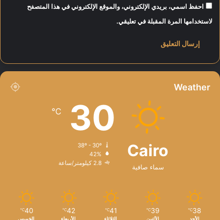
ص
احفظ اسمي، بريدي الإلكتروني، والموقع الإلكتروني في هذا المتصفح
ر
لاستخدامها المرة المقبلة في تعليقي.
Weather
30
℃
Cairo
38º - 30º
42%
2.8 كيلومتر/ساعة
سماء صافية
40
42
41
39
38
℃
℃
℃
℃
℃
الأحد
الأثنين
الثلاثاء
الأربعاء
الخميس