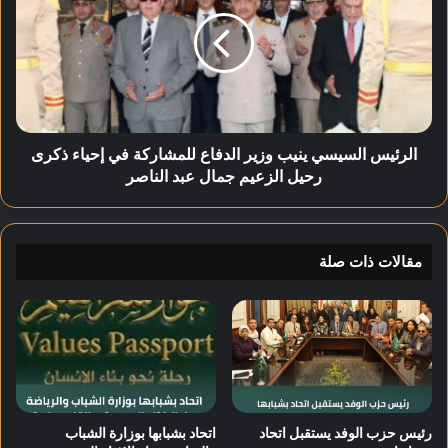
ل
ر
ب
ئ
ح
ي
ي
س
ر
ا
ة
ل
ي
س
ع
ي
الرئيس السيسي ينيب وزير الدفاع للمشاركة في إحياء ذكرى
ق
س
رحيل الزعيم جمال عبد الناصر
د
ي
ا
ي
ج
ن
ت
ي
مقالات ذات صلة
م
ب
ا
و
ع
ز
اً
ي
ت
ر
ن
ا
س
ل
ي
د
رئيس حزب الوفد يستقبل اتحاد
اتحاد بشبابها بوزارة الشباب
ق
ف