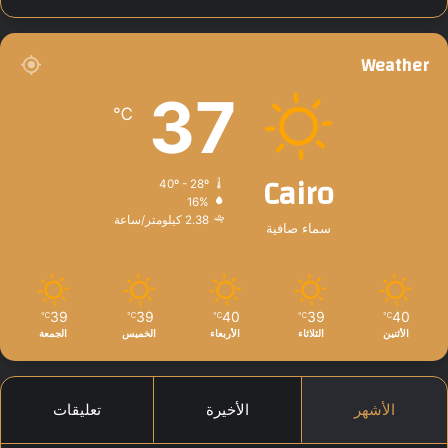
م
ك
"
Weather
37
℃
Cairo
40º - 28º
16%
2.38 كيلومتر/ساعة
سماء صافية
39
39
40
39
40
℃
℃
℃
℃
℃
الأثنين
الثلاثاء
الأربعاء
الخميس
الجمعة
الأشهر
الأخيرة
تعليقات