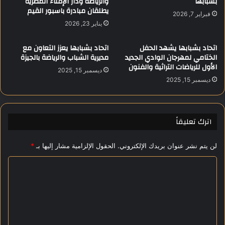
بشبابها
والرياضة ودار الإفتاء المصرية
يطلقان مبادرة باسبور القيم
ا
ي
فبراير 7, 2026
ل
ت
يناير 23, 2026
إ
ع
ي
ا
اتحاد بشبابها يشهد الحفل
اتحاد بشبابها يعزز التعاون مع
ج
و
الختامي لمهرجان الوادي الجديد
مديرية الشباب والرياضة بالجيزة
ا
ن
الأول للرياضات التراثية والفنون
ديسمبر 15, 2025
ب
م
ديسمبر 15, 2025
ي
ع
ة
م
و
د
أ
ي
اترك تعليقاً
ث
ر
ر
ي
لن يتم نشر عنوان بريدك الإلكتروني.
الحقول الإلزامية مشار إليها بـ
*
ه
ة
ا
ا
ا
ع
ل
ل
أ
ل
ى
و
ت
ا
ق
ع
ل
ا
م
ف
ل