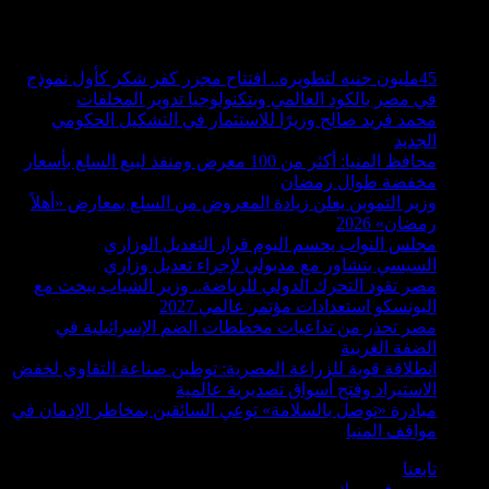
السبت, أغسطس 8 2026
أخبار عاجلة
45مليون جنيه لتطويره.. افتتاح مجزر كفر شكر كأول نموذج
في مصر بالكود العالمي وبتكنولوجيا تدوير المخلفات
محمد فريد صالح وزيرًا للاستثمار في التشكيل الحكومي
الجديد
محافظ المنيا: أكثر من 100 معرض ومنفذ لبيع السلع بأسعار
مخفضة طوال رمضان
وزير التموين يعلن زيادة المعروض من السلع بمعارض «أهلاً
رمضان» 2026
مجلس النواب يحسم اليوم قرار التعديل الوزاري
السيسي يتشاور مع مدبولي لإجراء تعديل وزاري
مصر تقود التحرك الدولي للرياضة.. وزير الشباب يبحث مع
اليونسكو استعدادات مؤتمر عالمي 2027
مصر تحذر من تداعيات مخططات الضم الإسرائيلية في
الضفة الغربية
انطلاقة قوية للزراعة المصرية: توطين صناعة التقاوي لخفض
الاستيراد وفتح أسواق تصديرية عالمية
مبادرة «توصل بالسلامة» توعي السائقين بمخاطر الإدمان في
مواقف المنيا
تابعنا