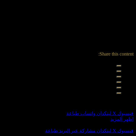
أكد على أهمية الإعلام الحديث ووسائل التواصل الاجتماعي في
ضمان وصول المبادرة إلى أكبر عدد من المواطنين.
وشدد رسلان على أن المبادرة تأتي ضمن استراتيجية وزارة الأوقاف
للتفاعل المباشر مع الجمهور، حيث تعتمد على القوافل الدعوية
والبرامج التوعوية داخل مراكز الشباب والثقافة، بهدف التأثير
الإيجابي المباشر في سلوكيات المجتمع وتحقيق انتشار واسع لأهداف
المبادرة.
Share this content:
شاركها
فيسبوك
‫X
لينكدإن
واتساب
طباعة
اظهر المزيد
شاركها
فيسبوك
‫X
لينكدإن
مشاركة عبر البريد
طباعة