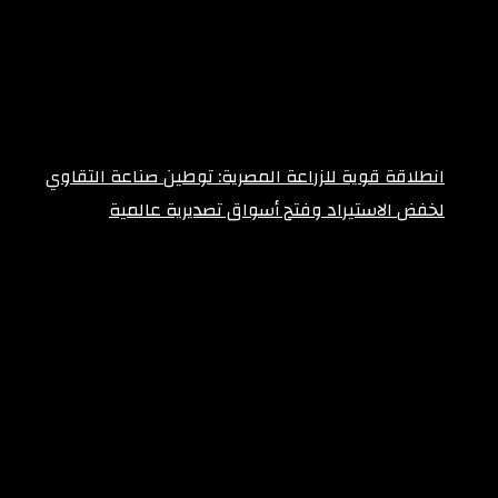
انطلاقة قوية للزراعة المصرية: توطين صناعة التقاوي
لخفض الاستيراد وفتح أسواق تصديرية عالمية
فبراير 9, 2026
Weather
Cairo
سماء صافية
℃
25
38º - 25º
73%
2.62 كيلومتر/ساعة
℃
38
السبت
℃