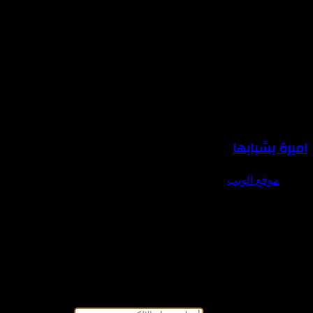
اميرة بشبابها
موقع الويب
With Product You Purchase
Subscribe to our mailing list to get the new
updates!
Lorem ipsum dolor sit amet, consectetur.