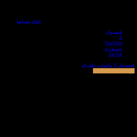
© 2025، جميع الحقوق محفوظة لدى بشبابها |
إتحاد بشبابها
فيسبوك
‫X
‫YouTube
انستقرام
‫TikTok
فيسبوك
‫X
واتساب
تيلقرام
زر الذهاب إلى الأعلى