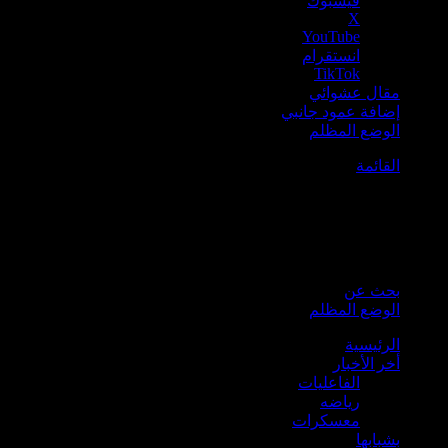
فيسبوك
‫X
‫YouTube
انستقرام
‫TikTok
مقال عشوائي
إضافة عمود جانبي
الوضع المظلم
القائمة
بحث عن
الوضع المظلم
الرئيسية
أخر الأخبار
الفاعليات
رياضه
معسكرات
بشبابها