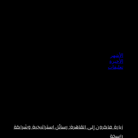
38
الأحد
℃
39
الأثنين
℃
41
الثلاثاء
℃
43
الأربعاء
الأشهر
الأخيرة
تعليقات
زيارة ماكرون إلى القاهرة: رسائل استراتيجية وشراكة
راسخة