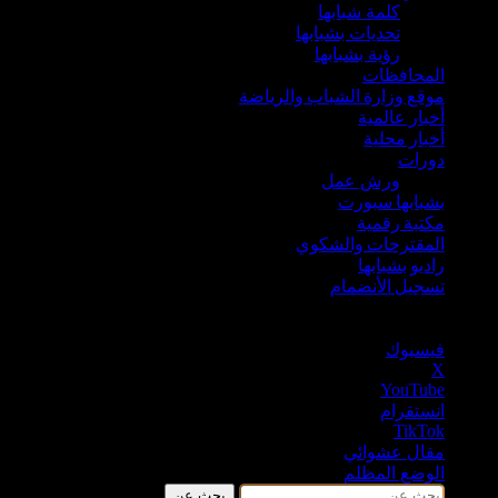
كلمة شبابها
تحديات بشبابها
رؤية بشبابها
المحافظات
موقع وزارة الشباب والرياضة
أخبار عالمية
أخبار محلية
دورات
ورش عمل
بشبابها سبورت
مكتبة رقمية
المقترحات والشكوي
راديو بشبابها
تسجيل الأنضمام
℃
القاهره
25
فيسبوك
‫X
‫YouTube
انستقرام
‫TikTok
مقال عشوائي
الوضع المظلم
بحث عن