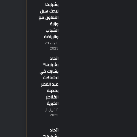
بشبابها
لبحث سبل
التعاون مع
وزارة
الشباب
والرياضة
مايو 23,
2025
اتحاد
بشبابها”
يشارك في
احتفالات
عيد الفطر
بمدينة
القناطر
الخيرية
أبريل 1,
2025
اتحاد
بشبابها”