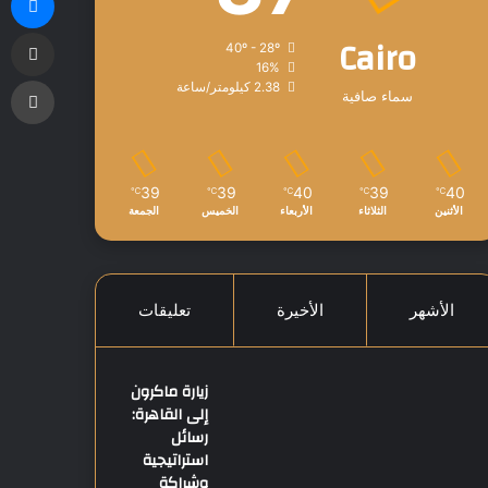
مشاركة
Cairo
40º - 28º
16%
طب
2.38 كيلومتر/ساعة
سماء صافية
39
39
40
39
40
℃
℃
℃
℃
℃
الأثنين
الثلاثاء
الأربعاء
الخميس
الجمعة
الأشهر
الأخيرة
تعليقات
زيارة ماكرون
إلى القاهرة:
رسائل
استراتيجية
وشراكة