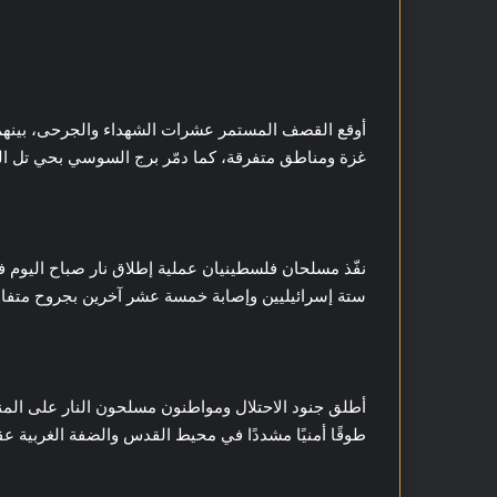
أوقع القصف المستمر عشرات الشهداء والجرحى، بينهم 
غزة ومناطق متفرقة، كما دمّر برج السوسي بحي تل 
نفّذ مسلحان فلسطينيان عملية إطلاق نار صباح اليوم
ستة إسرائيليين وإصابة خمسة عشر آخرين بجروح متفاوت
أطلق جنود الاحتلال ومواطنون مسلحون النار على المن
طوقًا أمنيًا مشددًا في محيط القدس والضفة الغربية ع