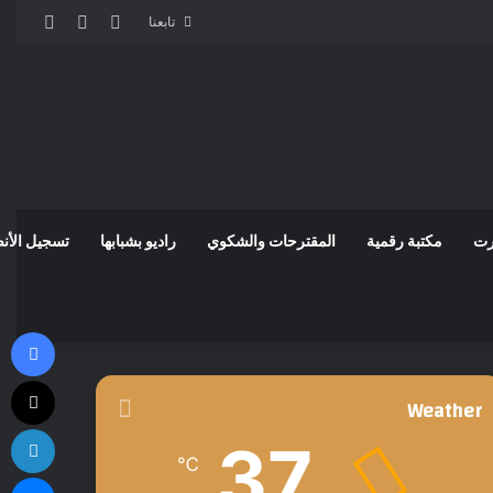
مقال عشوائي
إضافة عمود
الوضع 
تابعنا
رت
مكتبة رقمية
المقترحات والشكوي
راديو بشبابها
تسجيل الأن
في
‫X
Weather
لي
37
℃
ما