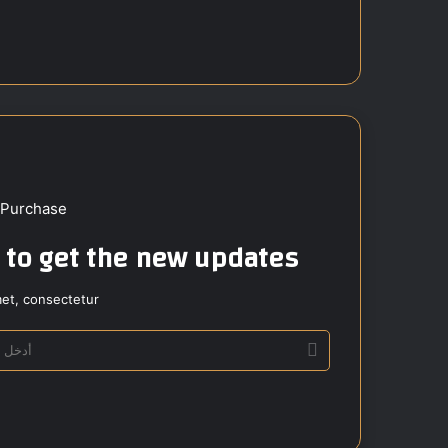
ع
الوي
ب
 Purchase
t to get the new updates!
et, consectetur.
أ
د
خ
ل
ب
ر