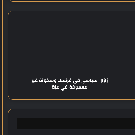
ز
ل
ز
ا
ل
س
ي
ا
س
زلزال سياسي في فرنسا.. وسخونة غير
ي
مسبوقة في غزة
ف
ي
ف
ر
ن
س
ا
.