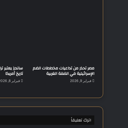
ط
ؤ
ا
ل
ت
ض
خ
م
ف
ي
ا
مصر تحذر من تداعيات مخططات الضم
ساندرز يعتبر 
ل
الإسرائيلية في الضفة الغربية
تاريخ أمريكا
م
د
فبراير 9, 2026
فبراير 8, 2026
ن
ا
ل
م
ص
ر
اترك تعليقاً
ي
ة