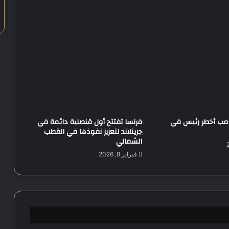
.
و
س
خ
و
ن
ة
غ
ي
ر
م
ترامب أخطر رئيس في
فرنسا تفتتح أول قنصلية دائمة في
س
جرينلاند لتعزيز نفوذها في القطب
ب
الشمالي
و
ق
فبراير 8, 2026
ة
ف
ي
غ
ز
ة