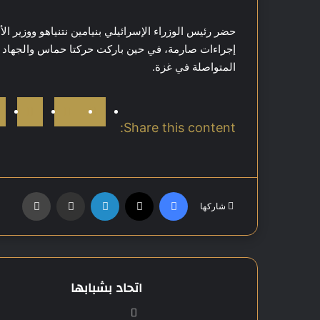
حضر رئيس الوزراء الإسرائيلي بنيامين نتنياهو ووزير الأ
إجراءات صارمة، في حين باركت حركتا حماس والجهاد الإسل
المتواصلة في غزة.
Share this content:
فيسبوك
‫X
لينكدإن
مشاركة عبر البريد
طباعة
شاركها
اتحاد بشبابها
موق