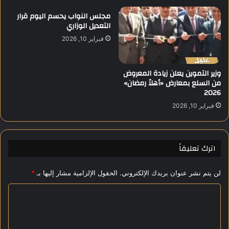
ة
مجلس النواب يحسم اليوم قرار
ت
التعديل الوزاري
ض
فبراير 10, 2026
ا
م
ن
وزير التموين يعلن زيادة المعروض
اً
من السلع بمعارض «أهلاً رمضان»
م
2026
ع
فبراير 10, 2026
غ
ز
ة
اترك تعليقاً
لن يتم نشر عنوان بريدك الإلكتروني.
الحقول الإلزامية مشار إليها بـ
*
ا
ل
ت