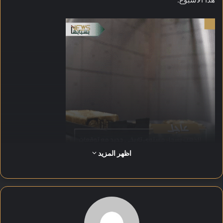
اظهر المزيد
بحلول الساعة 08:20 بتوقيت غرينتش، صعد الذهب في المعاملات
الفورية 0.9 بالمئة إلى 3716.27 دولار للأونصة، بعدما بلغ مستوى
تاريخياً عند 3719.65 دولار في وقت سابق، بينما ارتفعت العقود