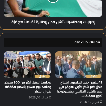
ي
ا
ق
ت
ا
و
ل
م
إضرابات ومظاهرات تشل مدن إيطالية تضامناً مع غزة
ر
ظ
ش
ا
ي
ه
د
ر
مقالات ذات صلة
ا
ت
ت
ش
ل
م
د
ن
إ
45مليون جنيه لتطويره.. افتتاح
محافظ المنيا: أكثر من 100 معرض
مجزر كفر شكر كأول نموذج في
ومنفذ لبيع السلع بأسعار مخفضة
ي
مصر بالكود العالمي وبتكنولوجيا
طوال رمضان
ط
تدوير المخلفات
ا
فبراير 10, 2026
ل
فبراير 12, 2026
ي