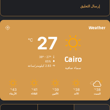
Weather
27
℃
Cairo
38º - 27º
65%
2.83 كيلومتر/ساعة
سماء صافية
43
41
39
38
38
℃
℃
℃
℃
℃
السبت
الأحد
الأثنين
الثلاثاء
الأربعاء