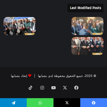
Last Modified Posts
© 2025، جميع الحقوق محفوظة لدى بشبابها |
إتحاد بشبابها
فيسبوك
‫X
‫YouTube
انستقرام
‫TikTok