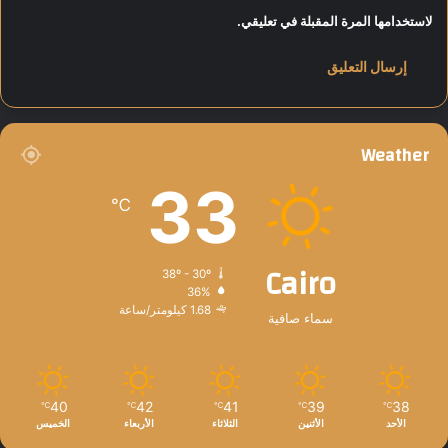
لاستخدامها المرة المقبلة في تعليقي.
Weather
33
℃
Cairo
38º - 30º
36%
1.68 كيلومتر/ساعة
سماء صافية
40
42
41
39
38
℃
℃
℃
℃
℃
الأحد
الأثنين
الثلاثاء
الأربعاء
الخميس