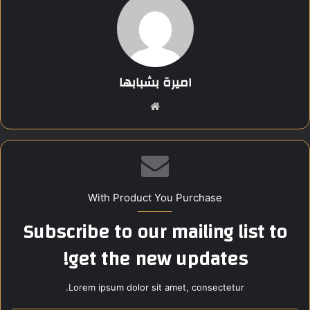
التعاون الثنائي في مختلف المجالات السياسية والاقتصادية
والثقافية.
عبر الجانبان عن تقديرهما لمتانة العلاقات التاريخية بين مصر
اميرة بشبابها
وإسبانيا ورغبتهما المشتركة في دفعها إلى آفاق أوسع بما يخدم
المصالح المشتركة للبلدين.
موق
ع
جسد الرئيس السيسي من خلال هذه المأدبة عمق الروابط الثنائية
الوي
والتزام القاهرة بتوطيد الشراكات الدولية مع مدريد.
ب
Share this content:
With Product You Purchase
Subscribe to our mailing list to
get the new updates!
Lorem ipsum dolor sit amet, consectetur.