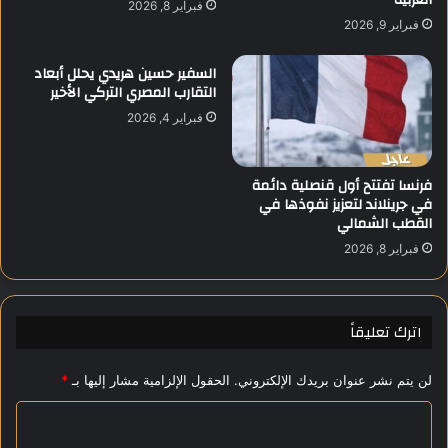
فبراير 8, 2026
ل
م
فبراير 9, 2026
!
ع
ا
السفير حسين هريدي يحلل أبعاد
ش
التقارب المصري التركي الأخير
و
فبراير 4, 2026
ر
و
غ
فرنسا تفتتح أول قنصلية دائمة
ض
في جرينلاند لتعزيز نفوذها في
ب
القطب الشمالي
د
ا
فبراير 8, 2026
خ
ل
ا
اترك تعليقاً
ل
ن
ا
لن يتم نشر عنوان بريدك الإلكتروني.
الحقول الإلزامية مشار إليها بـ
*
د
ا
ي
ل