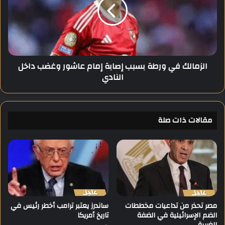
ا
م
م
ا
و
ل
ث
ك
'
ف
ي
ي
الزمالك في ورطة بسبب إصابة إمام عاشور وغضب داخل
ع
و
النادي
ل
ر
ن
ط
ا
ة
ل
ب
ح
مقالات ذات صلة
س
ر
ب
ب
ب
ع
إ
ل
ص
ى
ا
ا
ب
ل
ة
خ
إ
مصر تحذر من تداعيات مخططات
ساندرز يعتبر ترامب أخطر رئيس في
ي
الضم الإسرائيلية في الضفة
تاريخ أمريكا
م
الغربية
ا
ا