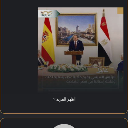
اظهر المزيد
شهدت المأدبة حضور كبار رجال الدولة وعدد من الوزراء
والمسؤولين، حيث جرى تبادل كلمات الترحيب والتقدير بين الجانبين.
أكد الرئيس السيسي والملك فيليب السادس حرصهما على تعزيز