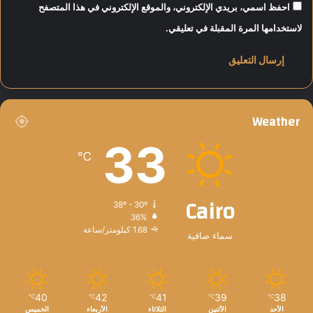
احفظ اسمي، بريدي الإلكتروني، والموقع الإلكتروني في هذا المتصفح
لاستخدامها المرة المقبلة في تعليقي.
Weather
33
℃
Cairo
38º - 30º
36%
1.68 كيلومتر/ساعة
سماء صافية
40
42
41
39
38
℃
℃
℃
℃
℃
الأحد
الأثنين
الثلاثاء
الأربعاء
الخميس