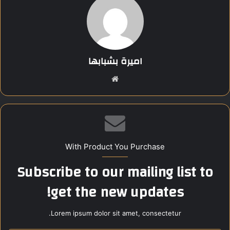
تم توقيع غرامة قدرها 250 ألف جنيه على عبد اللطيف محجوب عبد
اللطيف وأحمد حامد محجوب عبد اللطيف ومحمود حامد محجوب
عبد اللطيف لكل منهم.
اميرة بشبابها
وقعت غرامة 500 ألف جنيه على حسني أبو زيد علي أبو زيد، كما تم
فرض غرامة 500 ألف جنيه على رامي محب قيصر.
موق
ع
الوي
Share this content:
ب
With Product You Purchase
Subscribe to our mailing list to
get the new updates!
Lorem ipsum dolor sit amet, consectetur.