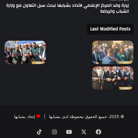
زيارة وفد المركز الإعلامي لاتحاد بشبابها لبحث سبل التعاون مع وزارة
الشباب والرياضة
Last Modified Posts
© 2025، جميع الحقوق محفوظة لدى بشبابها |
إتحاد بشبابها
فيسبوك
‫X
‫YouTube
انستقرام
‫TikTok