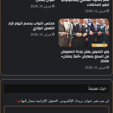
تدوير المخلفات
ج
ي
فبراير 10, 2026
ا
ة
فبراير 12, 2026
ن
غ
ي
ي
مجلس النواب يحسم اليوم قرار
ة
ر
التعديل الوزاري
خ
م
فبراير 10, 2026
ل
س
ا
ب
ل
و
وزير التموين يعلن زيادة المعروض
6
ق
من السلع بمعارض «أهلاً رمضان»
0
ة
2026
ي
ف
فبراير 10, 2026
و
ي
م
غ
ا
ز
ة
اترك تعليقاً
لن يتم نشر عنوان بريدك الإلكتروني.
الحقول الإلزامية مشار إليها بـ
*
ا