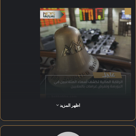
اظهر المزيد
فرضت غرامة قدرها 35,499,034 جنيهًا على محمد العلاوي،
باعتبارها الأكبر في هذه القضية.
غرمت الهيئة جمال محمود عبد اللطيف محجوب مليون جنيه، فيما