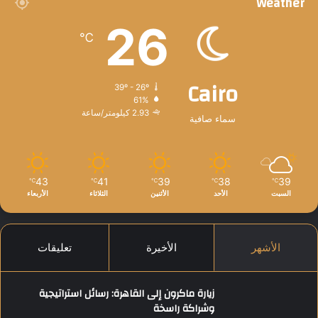
Weather
26
℃
Cairo
39º - 26º
61%
2.93 كيلومتر/ساعة
سماء صافية
43
41
39
38
39
℃
℃
℃
℃
℃
السبت
الأحد
الأثنين
الثلاثاء
الأربعاء
الأشهر
الأخيرة
تعليقات
زيارة ماكرون إلى القاهرة: رسائل استراتيجية
وشراكة راسخة