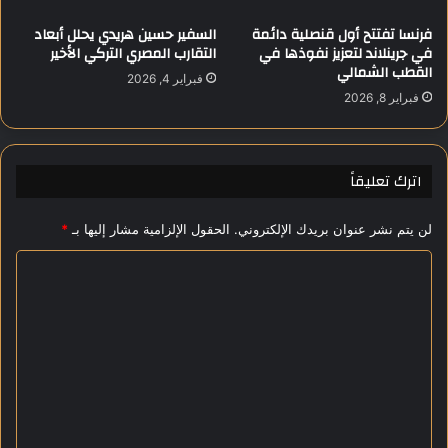
خ
ا
و
فرنسا تفتتح أول قنصلية دائمة
السفير حسين هريدي يحلل أبعاد
ك
ل
في جرينلاند لتعزيز نفوذها في
التقارب المصري التركي الأخير
ة
م
القطب الشمالي
فبراير 4, 2026
ا
د
فبراير 8, 2026
ل
ي
م
ن
ؤ
ة
س
غ
اترك تعليقاً
س
ز
ي
ة
لن يتم نشر عنوان بريدك الإلكتروني.
الحقول الإلزامية مشار إليها بـ
*
ة
و
ا
د
ع
ل
م
ت
ا
ع
ل
ا
ل
ق
ي
ت
ص
ق