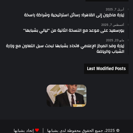
أبريل 7, 2025
زيارة ماكرون إلى القاهرة: رسائل استراتيجية وشراكة راسخة
أغسطس 7, 2025
بورسعيد على موعد مع النسخة الثانية من “ليالي بشبابها”
مايو 23, 2025
زيارة وفد المركز الإعلامي لاتحاد بشبابها لبحث سبل التعاون مع وزارة
الشباب والرياضة
Last Modified Posts
© 2025، جميع الحقوق محفوظة لدى بشبابها |
إتحاد بشبابها