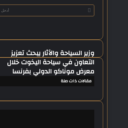
أ
د
خ
ل
ب
ر
ي
د
وزير السياحة والآثار يبحث تعزيز
و
ك
ز
التعاون في سياحة اليخوت خلال
ا
ي
ل
معرض موناكو الدولي بفرنسا
ر
إ
ا
ل
مقالات ذات صلة
ل
ك
س
ت
ي
ر
ا
و
ح
ن
ة
ي
و
ا