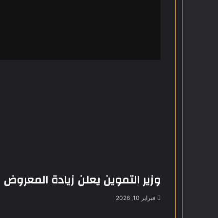
و
ن
ا
ك
و
ا
ل
د
و
ل
ي
ب
ف
ر
ن
س
ا
وزير التموين يعلن زيادة المعروض من
فبراير 10, 2026