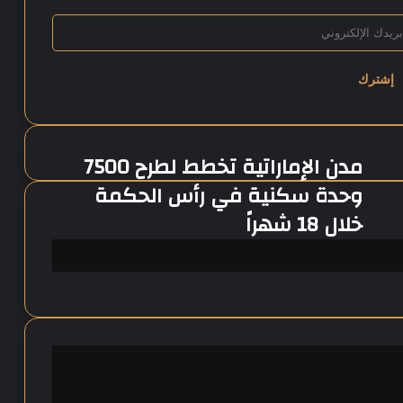
مدن الإماراتية تخطط لطرح 7500
م
د
وحدة سكنية في رأس الحكمة
ن
خلال 18 شهراً
ا
ل
إ
م
ا
ر
ا
ت
ي
ة