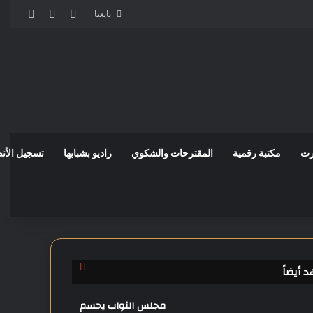
مقال عشوائي
إضافة عمود
الوضع 
تابعنا
رت
مكتبة رقمية
المقترحات والشكوي
راديو بشبابها
تسجيل الأن
إ
 أيضاً
غ
ل
مجلس النواب يحسم
ا