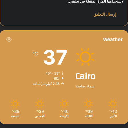
لاستخدامها المرة المقبلة في تعليقي.
Weather
37
℃
Cairo
40º - 28º
16%
2.38 كيلومتر/ساعة
سماء صافية
39
39
40
39
40
℃
℃
℃
℃
℃
الأثنين
الثلاثاء
الأربعاء
الخميس
الجمعة