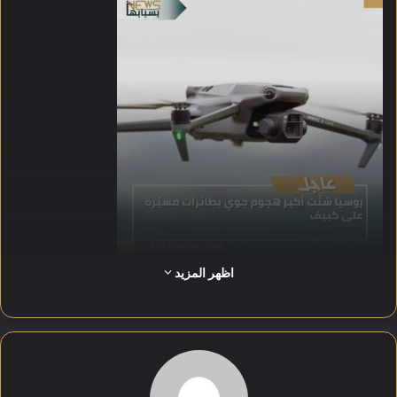
اظهر المزيد
أسفر الهجوم عن مقتل عدد من المدنيين بينهم رضيع يبلغ ثلاثة أشهر،
وأُصيبت امرأة حامل بجروح خطيرة استدعت ولادتها المبكرة عبر
عملية قيصرية.
أوضح مسؤولون أوكرانيون أن الدفاعات الجوية تصدّت لعشرات