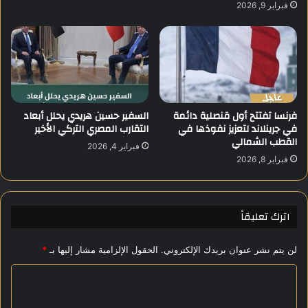
r
فبراير 9, 2026
ج
a
ر
غ
د
ز
ه
ة
ر
"
ا
ا
ء
ل
فرنسا تفتتح أول قنصلية دائمة
السفير حسين هريدي يحلل أبعاد
م
في جرينلاند لتعزيز نفوذها في
التقارب المصري التركي الأخير
ث
القطب الشمالي
ي
فبراير 4, 2026
ر
فبراير 8, 2026
ة
ل
ل
اترك تعليقاً
ج
د
ل
لن يتم نشر عنوان بريدك الإلكتروني.
الحقول الإلزامية مشار إليها بـ
*
ا
ل