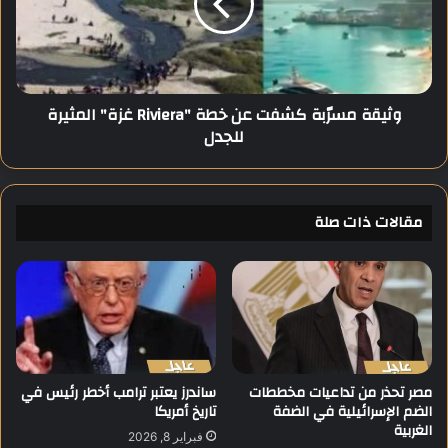
ا
ة
ل
م
ف
س
ل
رّ
س
ب
وثيقة مسرّبة كشفت عن خطة "Riviera غزة" المثيرة
ط
ة
للجدل
ي
ك
ن
ش
ي
ف
ي
ت
ن
مقالات ذات صلة
ع
ب
ن
أ
خ
ن
ط
ه
ة
"
"
ط
R
و
i
ع
v
مصر تحذر من تداعيات مخططات
ساندرز يعتبر ترامب أخطر رئيس في
ي
الضم الإسرائيلية في الضفة
تاريخ أمريكا
i
الغربية
"
e
فبراير 8, 2026
م