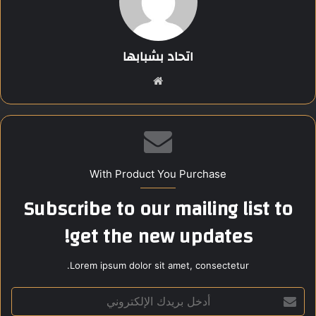
Share this content:
اتحاد بشبابها
موق
ع
الوي
ب
With Product You Purchase
Subscribe to our mailing list to
get the new updates!
Lorem ipsum dolor sit amet, consectetur.
أ
د