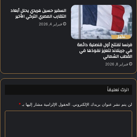
ث
السفير حسين هريدي يحلل أبعاد
ي
التقارب المصري التركي الأخير
ر
فبراير 4, 2026
ا
ل
ج
فرنسا تفتتح أول قنصلية دائمة
د
في جرينلاند لتعزيز نفوذها في
ل
القطب الشمالي
و
ت
فبراير 8, 2026
ص
ر
ي
اترك تعليقاً
ح
ا
ت
لن يتم نشر عنوان بريدك الإلكتروني.
الحقول الإلزامية مشار إليها بـ
*
ا
ا
ل
ش
ل
ر
ت
ع