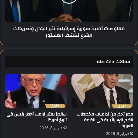
ت
ا
م
ت
س
أ
ك
م
مفاوضات أمنية سورية إسرائيلية تثير الجدل وتصريحات
م
ن
الشرع تكشف المستور
ص
ي
ر
ة
ب
س
ح
و
ق
مقالات ذات صلة
ر
و
ي
ق
ة
ه
إ
ا
س
ا
ر
ل
ا
م
ئ
ا
ي
مصر تحذر من تداعيات مخططات
ساندرز يعتبر ترامب أخطر رئيس في
ئ
الضم الإسرائيلية في الضفة
تاريخ أمريكا
ل
الغربية
ي
ي
فبراير 8, 2026
ة
ة
فبراير 9, 2026
ت