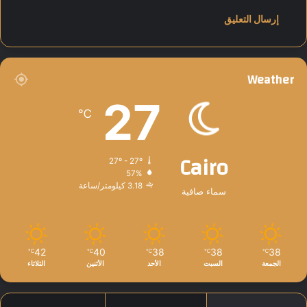
Weather
27
℃
Cairo
27º - 27º
57%
3.18 كيلومتر/ساعة
سماء صافية
42
40
38
38
38
℃
℃
℃
℃
℃
الجمعة
السبت
الأحد
الأثنين
الثلاثاء