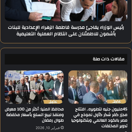
ت
ل
ب
و
ة
ز
م
ر
رئيس الوزراء يفاجئ مدرسة فاطمة الزهراء الإعدادية للبنات
ت
ا
بأشمون للاطمئنان على انتظام العملية التعليمية
ن
ء
ق
ي
ل
ف
ة
ا
ف
مقالات ذات صلة
ج
ي
ئ
ا
م
ل
د
م
ر
ن
س
و
ة
ف
ف
ي
ا
45مليون جنيه لتطويره.. افتتاح
محافظ المنيا: أكثر من 100 معرض
ة
مجزر كفر شكر كأول نموذج في
ومنفذ لبيع السلع بأسعار مخفضة
ط
مصر بالكود العالمي وبتكنولوجيا
طوال رمضان
م
تدوير المخلفات
ة
فبراير 10, 2026
ا