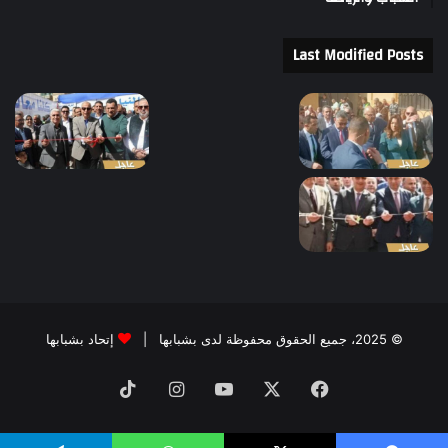
Last Modified Posts
© 2025، جميع الحقوق محفوظة لدى بشبابها |
إتحاد بشبابها
فيسبوك
‫X
‫YouTube
انستقرام
‫TikTok