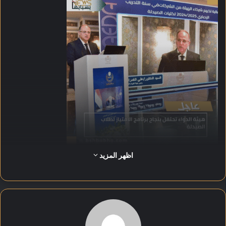
اظهر المزيد
أكد الدكتور علي الغمراوي، رئيس الهيئة، أن البرنامج يمثل نقلة
نوعية في التعليم الصيدلي، ويعزز صناعة الدواء الوطنية ويرفع كفاءة
الرعاية الصحية. وأوضح أن البرنامج التدريبي الإجباري نجح في
تدريب أكثر من 11 ألف طالب صيدلي داخل 179 منشأة ومكتب
علمي، من خلال دورات أساسية واختيارية شملت التصنيع الدوائي،