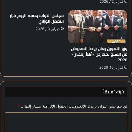
فبراير 12, 2026
ل
ز
مجلس النواب يحسم اليوم قرار
ه
التعديل الوزاري
ر
فبراير 10, 2026
ا
ء
ا
وزير التموين يعلن زيادة المعروض
ل
من السلع بمعارض «أهلاً رمضان»
إ
2026
ع
فبراير 10, 2026
د
ا
د
ي
اترك تعليقاً
ة
ل
ل
لن يتم نشر عنوان بريدك الإلكتروني.
الحقول الإلزامية مشار إليها بـ
*
ب
ا
ن
ا
ل
ت