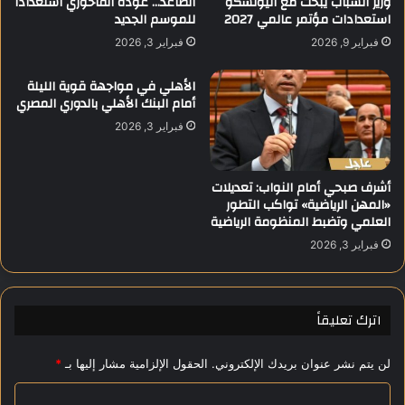
وزير الشباب يبحث مع اليونسكو
الصاعد… عودة الفاخوري استعدادًا
استعدادات مؤتمر عالمي 2027
للموسم الجديد
ع
ي
ا
ل
فبراير 9, 2026
فبراير 3, 2026
و
ك
ن
ل
الأهلي في مواجهة قوية الليلة
م
ي
أمام البنك الأهلي بالدوري المصري
ع
ة
فبراير 3, 2026
ش
ط
ر
ب
ك
ا
أشرف صبحي أمام النواب: تعديلات
ة
ل
«المهن الرياضية» تواكب التطور
"
أ
العلمي وتضبط المنظومة الرياضية
أ
س
د
ن
فبراير 3, 2026
ي
ا
د
ن
ا
ب
اترك تعليقاً
س
ج
"
ا
ل
م
لن يتم نشر عنوان بريدك الإلكتروني.
الحقول الإلزامية مشار إليها بـ
*
د
ع
ع
ا
ة