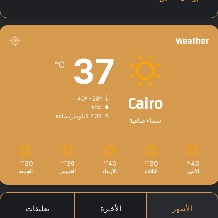
ي
ب
ن
ا
Weather
ء
ا
37
℃
ل
م
س
Cairo
ت
40º - 28º
ق
16%
ب
2.38 كيلومتر/ساعة
سماء صافية
ل
39
39
40
39
40
℃
℃
℃
℃
℃
الأثنين
الثلاثاء
الأربعاء
الخميس
الجمعة
الأشهر
الأخيرة
تعليقات