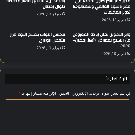
مجزر كفر شكر كأول نموذج في
ومنفذ لبيع السلع بأسعار مخفضة
مصر بالكود العالمي وبتكنولوجيا
طوال رمضان
ا
س
تدوير المخلفات
ل
ك
فبراير 10, 2026
د
ر
فبراير 12, 2026
و
ي
ل
ة
وزير التموين يعلن زيادة المعروض
مجلس النواب يحسم اليوم قرار
ا
ب
من السلع بمعارض «أهلاً رمضان»
التعديل الوزاري
ر
ا
2026
فبراير 10, 2026
و
ل
فبراير 10, 2026
م
ع
خ
ا
ا
ص
و
م
اترك تعليقاً
ف
ة
ا
ا
لن يتم نشر عنوان بريدك الإلكتروني.
الحقول الإلزامية مشار إليها بـ
*
ل
ل
أ
إ
ا
س
د
و
ل
ا
ا
ر
ت
ق
ي
ع
ة