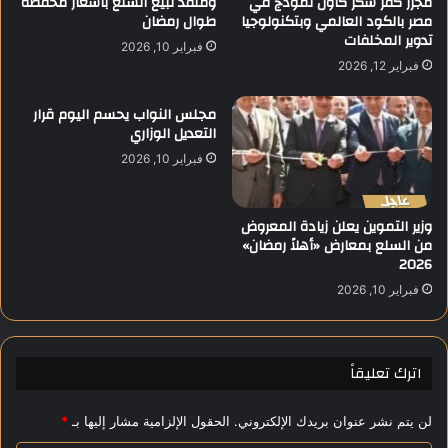
مجزر كفر شكر كأول نموذج في
ومنفذ لبيع السلع بأسعار مخفضة
مصر بالكود العالمي وبتكنولوجيا
طوال رمضان
م
ص
تدوير المخلفات
ن
ر
فبراير 10, 2026
ه
ف
فبراير 12, 2026
م
4
و
0
مجلس النواب يحسم اليوم قرار
س
0
التعديل الوزاري
ل
أ
فبراير 10, 2026
ا
ل
م
ف
ت
ج
وزير التموين يعلن زيادة المعروض
ه
ن
من السلع بمعارض «أهلاً رمضان»
م
ي
2026
ه
فبراير 10, 2026
ل
أ
س
ر
اترك تعليقاً
ض
ح
ا
لن يتم نشر عنوان بريدك الإلكتروني.
الحقول الإلزامية مشار إليها بـ
*
ي