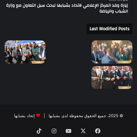
زيارة وفد المركز الإعلامي لاتحاد بشبابها لبحث سبل التعاون مع وزارة
الشباب والرياضة
Last Modified Posts
© 2025، جميع الحقوق محفوظة لدى بشبابها |
إتحاد بشبابها
فيسبوك
‫X
‫YouTube
انستقرام
‫TikTok