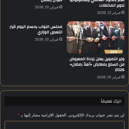
تدوير المخلفات
ا
ي
فبراير 10, 2026
ل
د
فبراير 12, 2026
ك
س
مجلس النواب يحسم اليوم قرار
ر
التعديل الوزاري
أ
فبراير 10, 2026
س
ا
ل
وزير التموين يعلن زيادة المعروض
ب
من السلع بمعارض «أهلاً رمضان»
ر
2026
ض
فبراير 10, 2026
م
ن
ف
ع
اترك تعليقاً
ا
ل
ي
لن يتم نشر عنوان بريدك الإلكتروني.
الحقول الإلزامية مشار إليها بـ
*
ا
ا
ت