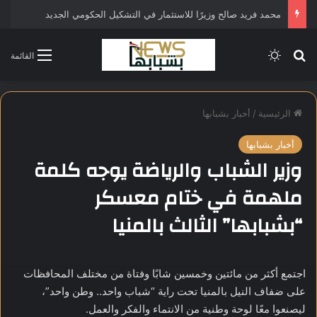
محمد فريد صالح وزيرًا للاستثمار في التشكيل الحكومي الجديد
بحث عن
الوضع المظلم
القائمة
الرئيسية
/
أخبار بشبابها
أخبار بشبابها
وزير الشباب والرياضة يوجه كلمة
ملهمة في ختام معسكر
“بشبابها” الثالث بالمنيا
اجتمع أكثر من مائتين وخمسين شابًا وفتاة من مختلف المحافظات
على ضفاف النيل بالمنيا تحت راية “شباب واحد.. وطن واحد”،
ليصنعوا معًا لوحة وطنية من الانتماء والفكر والعمل.