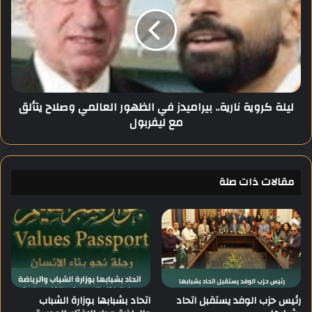
ق
ل
ى
ة
"
ك
.
ر
.
و
1
ي
0
ة
ليلة كروية نارية.. بيراميدز في الظهور العالمي وصلاح يتألق
0
ن
مع ليفربول
ف
ا
ع
ر
ا
ي
ل
ة
ي
مقالات ذات صلة
.
ة
.
ف
ب
ي
ي
ا
ر
ل
ا
ي
م
و
ي
م
د
رئيس حزب الوفد يستقبل اتحاد
اتحاد بشبابها بوزارة الشباب
ا
ز