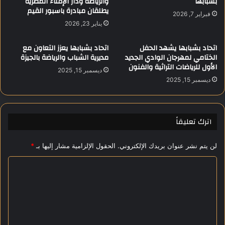
بشبابها
والرياضة ودار الإفتاء المصرية
يطلقان مبادرة باسبور القيم
ل
ف
فبراير 7, 2026
م
ي
يناير 23, 2026
ص
ا
ر
ل
اتحاد بشبابها يشهد الحفل
اتحاد بشبابها يعزز التعاون مع
ي
ظ
الختامي لمهرجان الوادي الجديد
مديرية الشباب والرياضة بالجيزة
ل
ه
الأول للرياضات التراثية والفنون
ديسمبر 15, 2025
ل
و
ديسمبر 15, 2025
م
ر
و
ا
س
ل
ي
ع
اترك تعليقاً
ق
ا
ى
ل
لن يتم نشر عنوان بريدك الإلكتروني.
الحقول الإلزامية مشار إليها بـ
*
م
ي
ا
و
ص
ل
ل
ت
ا
ع
ح
ي
ل