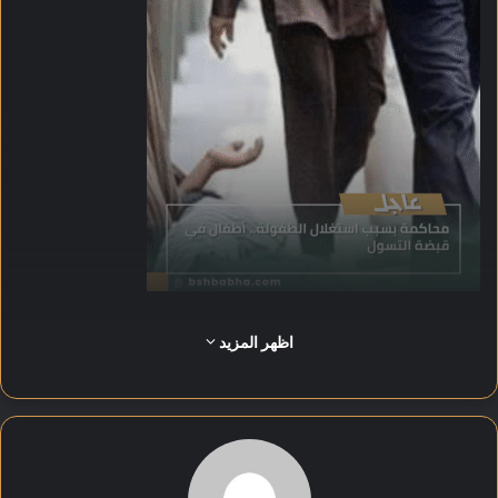
وتمكنت الإدارة العامة لمباحث رعاية الأحداث بقطاع الشرطة
اظهر المزيد
المتخصصة من ضبط المتهمين، وتبيّن أن لأحدهما معلومات جنائية
مسجلة.
واستغل المتهمان الأطفال الأحداث في أعمال التسول وبيع السلع
بطريقة إلحاحية، واستجداء المارة داخل نطاق قسم شرطة عابدين.