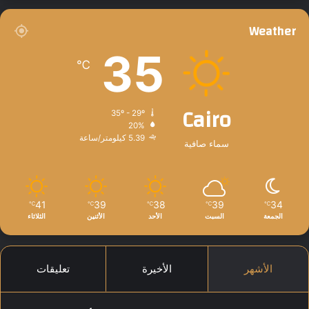
Weather
35
℃
Cairo
35º - 29º
20%
5.39 كيلومتر/ساعة
سماء صافية
41
39
38
39
34
℃
℃
℃
℃
℃
الجمعة
السبت
الأحد
الأثنين
الثلاثاء
الأشهر
الأخيرة
تعليقات