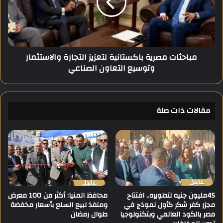
ن
ث
ي
ا
س
ت
و
م
ي
ص
مباحثات مصرية باكستانية لتعزيز التجارة والاستثمار
ف
ر
وتوسيع التعاون الصناعي
ي
ي
ن
ة
ظ
ب
م
ا
ن
مقالات ذات صلة
ك
د
س
و
ت
ة
ا
ت
ن
ث
ي
ق
ة
ي
ل
ف
ت
45مليون جنيه لتطويره.. افتتاح
محافظ المنيا: أكثر من 100 معرض
ي
مجزر كفر شكر كأول نموذج في
ومنفذ لبيع السلع بأسعار مخفضة
ع
مصر بالكود العالمي وبتكنولوجيا
طوال رمضان
ة
ز
ح