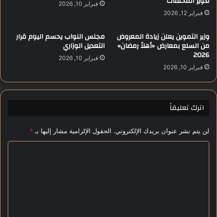
تدوير المخلفات
ي
فبراير 10, 2026
و
ز
فبراير 12, 2026
ل
ا
ا
ل
وزير التموين يعلن زيادة المعروض
مجلس النواب يحسم اليوم قرار
ل
ت
من السلع بمعارض «أهلاً رمضان»
التعديل الوزاري
و
ج
2026
فبراير 10, 2026
ل
ا
فبراير 10, 2026
ا
ر
ء
ة
و
و
ا
ا
اترك تعليقاً
ل
ل
ا
ا
لن يتم نشر عنوان بريدك الإلكتروني.
الحقول الإلزامية مشار إليها بـ
*
ن
س
ت
ت
ا
م
ث
ا
ل
م
ء
ا
ت
ب
ر
ع
ا
و
ل
ت
ل
م
و