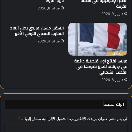
الضم الإسرائيلية في الضفة
تاريخ أمريكا
الغربية
ح
ر
فبراير 8, 2026
ت
ئ
فبراير 9, 2026
ف
ي
ا
س
السفير حسين هريدي يحلل أبعاد
ل
ا
التقارب المصري التركي الأخير
ي
ل
فبراير 4, 2026
ة
أ
ك
م
ب
ر
فرنسا تفتتح أول قنصلية دائمة
ر
ي
في جرينلاند لتعزيز نفوذها في
ى
ك
القطب الشمالي
ب
ي
ح
د
فبراير 8, 2026
ض
و
و
ن
ر
ا
اترك تعليقاً
ا
ل
ل
د
ر
ت
لن يتم نشر عنوان بريدك الإلكتروني.
الحقول الإلزامية مشار إليها بـ
*
ئ
ر
ي
ا
ا