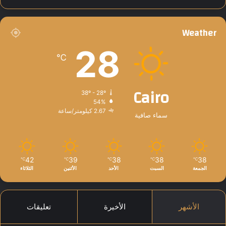
ق
ن
ا
ا
ف
ن
Weather
ب
ه
ق
ي
28
ن
ا
℃
ا
ر
ا
Cairo
ل
38º - 28º
ه
54%
د
2.67 كيلومتر/ساعة
سماء صافية
ن
ة
42
39
38
38
38
℃
℃
℃
℃
℃
الجمعة
السبت
الأحد
الأثنين
الثلاثاء
الأشهر
الأخيرة
تعليقات