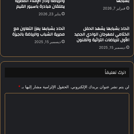
بشبابها
والرياضة ودار الإفتاء المصرية
يطلقان مبادرة باسبور القيم
ل
ا
فبراير 7, 2026
ي
ت
يناير 23, 2026
.
ا
.
ل
اتحاد بشبابها يشهد الحفل
اتحاد بشبابها يعزز التعاون مع
و
م
الختامي لمهرجان الوادي الجديد
مديرية الشباب والرياضة بالجيزة
ح
ص
الأول للرياضات التراثية والفنون
ديسمبر 15, 2025
د
ر
ديسمبر 15, 2025
ة
ي
و
ة
ط
خ
ن
ط
اترك تعليقاً
و
ة
ب
ت
لن يتم نشر عنوان بريدك الإلكتروني.
الحقول الإلزامية مشار إليها بـ
*
ن
ر
ا
ا
ا
ء
م
إ
ب
ل
ن
ب
ت
س
ش
ع
ا
أ
ن
ن
ل