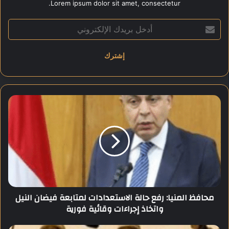
Lorem ipsum dolor sit amet, consectetur.
Share this content:
أ
د
خ
ل
ب
ر
ي
د
م
ك
ح
ا
ا
ل
ف
إ
ظ
ل
ا
ك
ل
ت
م
ر
ن
محافظ المنيا: رفع حالة الاستعدادات لمتابعة فيضان النيل
و
ي
واتخاذ إجراءات وقائية فورية
ن
ا
ي
:
ر