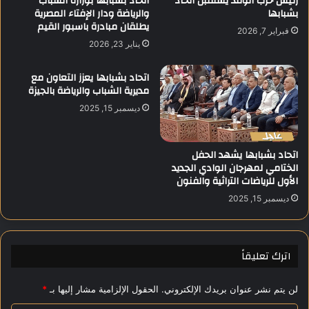
رئيس حزب الوفد يستقبل اتحاد
اتحاد بشبابها بوزارة الشباب
ب
بشبابها
والرياضة ودار الإفتاء المصرية
ل
يطلقان مبادرة باسبور القيم
ع
ج
فبراير 7, 2026
ة
ي
يناير 23, 2026
ف
ش
ي
و
اتحاد بشبابها يعزز التعاون مع
ض
ا
مديرية الشباب والرياضة بالجيزة
ا
ل
ديسمبر 15, 2025
ن
ش
ا
ع
ل
ب
اتحاد بشبابها يشهد الحفل
ن
الختامي لمهرجان الوادي الجديد
ي
الأول للرياضات التراثية والفنون
ل
و
ديسمبر 15, 2025
ا
ت
خ
اترك تعليقاً
ا
ذ
إ
لن يتم نشر عنوان بريدك الإلكتروني.
الحقول الإلزامية مشار إليها بـ
*
ج