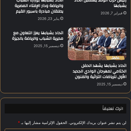
رئيس حزب الوفد يستقبل اتحاد
اتحاد بشبابها بوزارة الشباب
ر
بشبابها
والرياضة ودار الإفتاء المصرية
ي
يطلقان مبادرة باسبور القيم
م
ر
فبراير 7, 2026
ن
ا
يناير 23, 2026
م
ل
خ
ع
اتحاد بشبابها يعزز التعاون مع
ت
ا
مديرية الشباب والرياضة بالجيزة
ل
م
ديسمبر 15, 2025
ف
ا
ا
ل
ل
م
اتحاد بشبابها يشهد الحفل
م
ن
الختامي لمهرجان الوادي الجديد
ح
ت
الأول للرياضات التراثية والفنون
ا
خ
ف
ديسمبر 15, 2025
ب
ظ
ل
ا
ل
ت
ي
اترك تعليقاً
و
ن
س
لن يتم نشر عنوان بريدك الإلكتروني.
الحقول الإلزامية مشار إليها بـ
*
ك