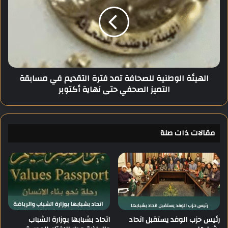
ل
ه
س
ي
ي
ئ
س
ة
ي
ا
ل
ل
ر
و
الهيئة الوطنية للصحافة تمد فترة التقديم في مسابقة
ئ
ط
التميز الصحفي حتى نهاية أكتوبر
ي
ن
س
ي
م
ة
ج
ل
ل
مقالات ذات صلة
ل
س
ص
ا
ح
ل
ا
س
ف
ي
ة
ا
ت
د
م
ة
د
رئيس حزب الوفد يستقبل اتحاد
اتحاد بشبابها بوزارة الشباب
ا
ف