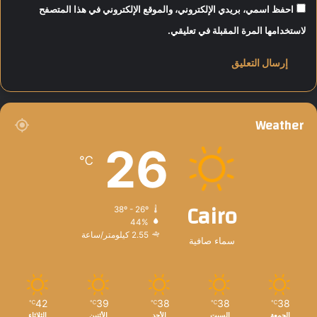
ب
احفظ اسمي، بريدي الإلكتروني، والموقع الإلكتروني في هذا المتصفح
ر
لاستخدامها المرة المقبلة في تعليقي.
Weather
26
℃
Cairo
38º - 26º
44%
2.55 كيلومتر/ساعة
سماء صافية
42
39
38
38
38
℃
℃
℃
℃
℃
الجمعة
السبت
الأحد
الأثنين
الثلاثاء