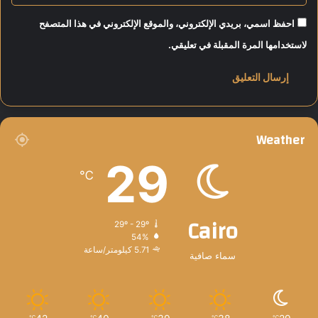
ج
ز
احفظ اسمي، بريدي الإلكتروني، والموقع الإلكتروني في هذا المتصفح
ي
لاستخدامها المرة المقبلة في تعليقي.
ر
ة
ا
ل
د
ه
Weather
ب
29
℃
Cairo
29º - 29º
54%
5.71 كيلومتر/ساعة
سماء صافية
℃
℃
℃
℃
℃