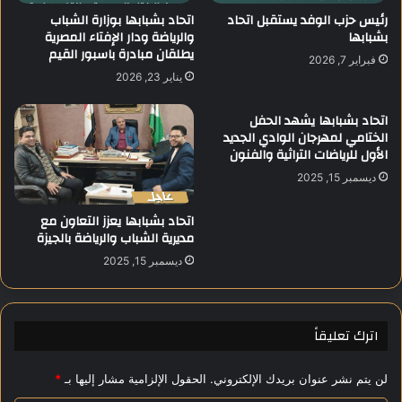
و
ي
رئيس حزب الوفد يستقبل اتحاد
اتحاد بشبابها بوزارة الشباب
ا
بشبابها
والرياضة ودار الإفتاء المصرية
ة
يطلقان مبادرة باسبور القيم
ل
ل
فبراير 7, 2026
ط
ل
يناير 23, 2026
ف
ت
ل
و
اتحاد بشبابها يشهد الحفل
ب
ع
الختامي لمهرجان الوادي الجديد
ا
ي
الأول للرياضات التراثية والفنون
ل
ة
ديسمبر 15, 2025
س
ب
و
ا
اتحاد بشبابها يعزز التعاون مع
ي
ل
مديرية الشباب والرياضة بالجيزة
س
ك
:
ش
ديسمبر 15, 2025
ق
ف
ط
ا
ا
ل
اترك تعليقاً
ع
م
ا
ب
ل
ك
لن يتم نشر عنوان بريدك الإلكتروني.
الحقول الإلزامية مشار إليها بـ
*
ص
ر