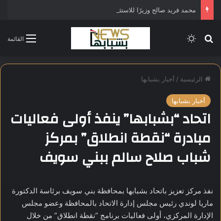
محمد فريد صالح وزيرًا للاستثمار في التشكيل الحكومي الجديد
بحث عن
الوضع المظلم
القائمة
الرئيسية
/
أخبار بشبابها
أخبار بشبابها
اتحاد “بشبابها” ينفذ أولى فعاليات
مبادرة “نقطة انطلاق” بمركز
شباب صلاح سالم ببني سويف
نفذ مركز تعزيز باتحاد بشبابها بمحافظة بني سويف برئاسة الدكتورة
ماريا لوندي رئيس مجلس إدارة الاتحاد بالمحافظة وعضو مجلس
الإدارة المركزي، أولى فعاليات برنامج “نقطة انطلاق” من خلال