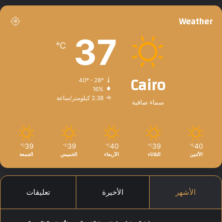
Weather
37
℃
Cairo
40º - 28º
16%
2.38 كيلومتر/ساعة
سماء صافية
39
39
40
39
40
℃
℃
℃
℃
℃
الأثنين
الثلاثاء
الأربعاء
الخميس
الجمعة
الأشهر
الأخيرة
تعليقات