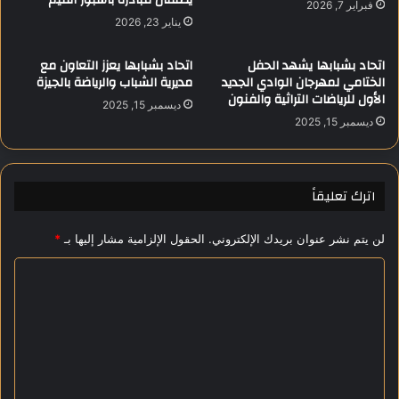
فبراير 7, 2026
ة
ح
يناير 23, 2026
ب
ض
ا
و
اتحاد بشبابها يشهد الحفل
اتحاد بشبابها يعزز التعاون مع
ل
ر
الختامي لمهرجان الوادي الجديد
مديرية الشباب والرياضة بالجيزة
إ
ج
الأول للرياضات التراثية والفنون
ديسمبر 15, 2025
س
م
ديسمبر 15, 2025
م
ا
ا
ه
ع
ي
ي
ر
اترك تعليقاً
ل
ي
ي
و
لن يتم نشر عنوان بريدك الإلكتروني.
الحقول الإلزامية مشار إليها بـ
*
ة
إ
ع
ا
ل
ل
ا
م
ت
ي
ع
ل