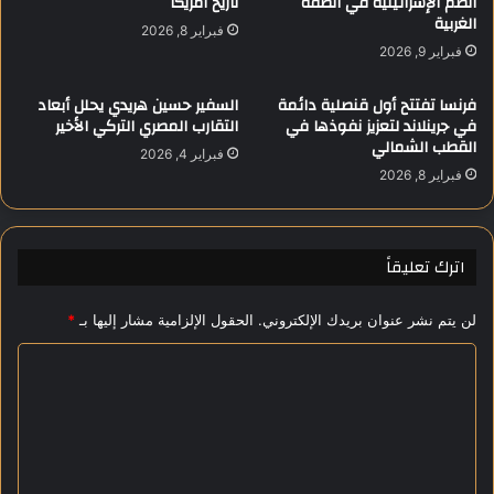
الضم الإسرائيلية في الضفة
تاريخ أمريكا
الغربية
ت
د
فبراير 8, 2026
م
ل
فبراير 9, 2026
ك
ا
ي
ع
فرنسا تفتتح أول قنصلية دائمة
السفير حسين هريدي يحلل أبعاد
ن
ب
في جرينلاند لتعزيز نفوذها في
التقارب المصري التركي الأخير
ص
ي
القطب الشمالي
فبراير 4, 2026
و
ه
فبراير 8, 2026
ت
ل
ا
ح
ل
ي
د
ن
اترك تعليقاً
و
ا
ل
ن
لن يتم نشر عنوان بريدك الإلكتروني.
الحقول الإلزامية مشار إليها بـ
*
ا
ت
ل
ه
ا
ن
ا
ا
ء
ل
م
ا
ت
ي
ل
ع
ة
ا
ض
ن
ل