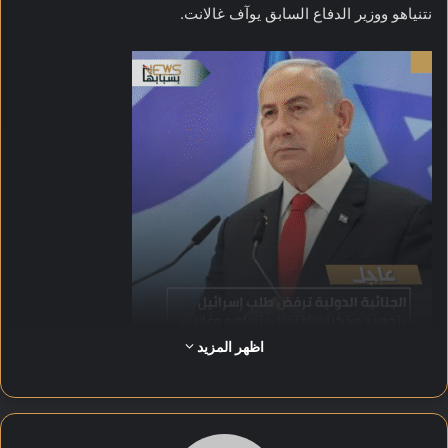
نتنياهو ووزير الدفاع السابق يوآف غالانت.
اظهر المزيد
وجاء في بيان المحكمة أن مبررات إسرائيل بهذا الشأن لم تُقنع
القضاة، خاصة فيما يتعلق بالطعن في اختصاص المحكمة والقوانين
التي تنظم تعليق التحقيقات.