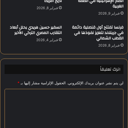
الضم الإسرائيلية في الضفة
تاريخ أمريكا
الغربية
ر
ب
فبراير 8, 2026
ع
ي
فبراير 9, 2026
ا
ض
ي
ل
فرنسا تفتتح أول قنصلية دائمة
السفير حسين هريدي يحلل أبعاد
ة
ب
في جرينلاند لتعزيز نفوذها في
التقارب المصري التركي الأخير
و
ح
القطب الشمالي
فبراير 4, 2026
ز
ث
فبراير 8, 2026
ا
إ
ر
ن
ة
ه
ا
ا
اترك تعليقاً
ل
ء
ش
ا
لن يتم نشر عنوان بريدك الإلكتروني.
الحقول الإلزامية مشار إليها بـ
*
ب
ل
ا
ح
ا
ب
ر
و
ب
ل
ا
ف
ت
ل
ي
ع
ر
أ
ي
و
ل