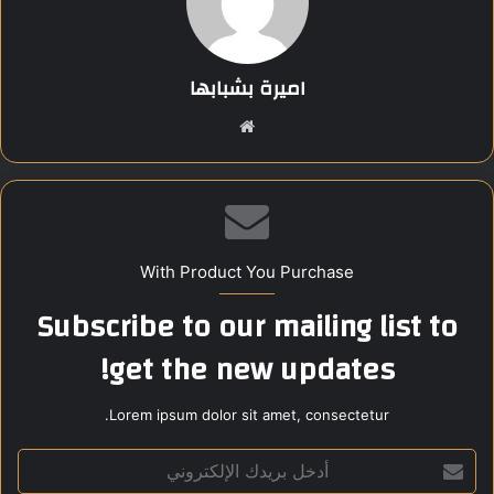
أن خفض البنك المركزي للفائدة لم يؤثر بشكل فوري على السوق،
لكنه قد يدفع بعض المدخرين لاحقاً إلى الاستثمار في الذهب كملاذ
آمن وسط استمرار الأسعار العالمية عند مستوياتها القياسية.
اميرة بشبابها
موق
Share this content:
ع
الوي
ب
With Product You Purchase
Subscribe to our mailing list to
get the new updates!
Lorem ipsum dolor sit amet, consectetur.
أ
د