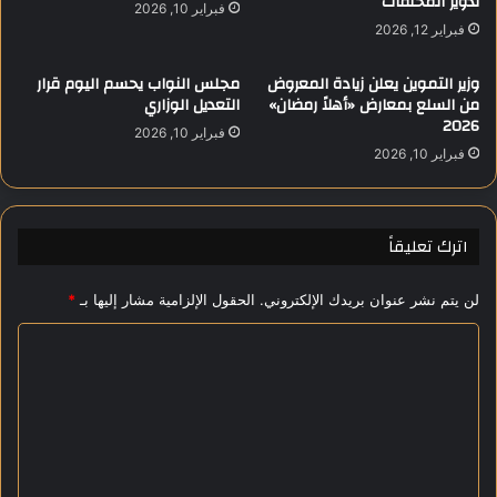
تدوير المخلفات
ف
فبراير 10, 2026
ا
ا
فبراير 12, 2026
ل
ع
ا
ص
وزير التموين يعلن زيادة المعروض
مجلس النواب يحسم اليوم قرار
ت
ا
من السلع بمعارض «أهلاً رمضان»
التعديل الوزاري
ح
ف
2026
فبراير 10, 2026
ا
ي
فبراير 10, 2026
د
ا
ا
ل
ل
ا
س
ح
اترك تعليقاً
ك
ت
ن
ي
لن يتم نشر عنوان بريدك الإلكتروني.
الحقول الإلزامية مشار إليها بـ
*
د
ا
ر
ط
ا
ي
ي
2
ل
ا
4
ت
ت
س
ا
ع
ا
ل
ع
أ
ل
ة
ج