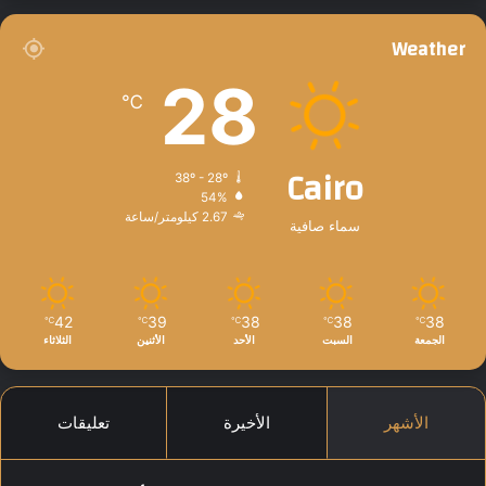
ر
Weather
28
℃
Cairo
38º - 28º
54%
2.67 كيلومتر/ساعة
سماء صافية
42
39
38
38
38
℃
℃
℃
℃
℃
الجمعة
السبت
الأحد
الأثنين
الثلاثاء
الأشهر
الأخيرة
تعليقات