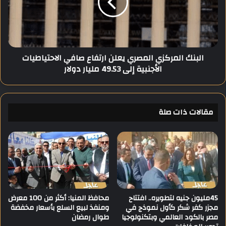
ق
ك
ع
ا
ل
ل
ى
م
ت
ر
البنك المركزي المصري يعلن ارتفاع صافي الاحتياطيات
أ
ك
الأجنبية إلى 49.53 مليار دولار
ج
ز
ي
ي
ل
ا
م
ل
ب
مقالات ذات صلة
م
ا
ص
ر
ر
ا
ي
ة
ي
ا
ع
ل
ل
أ
ن
ه
ا
45مليون جنيه لتطويره.. افتتاح
محافظ المنيا: أكثر من 100 معرض
ل
مجزر كفر شكر كأول نموذج في
ومنفذ لبيع السلع بأسعار مخفضة
ر
مصر بالكود العالمي وبتكنولوجيا
طوال رمضان
ي
ت
و