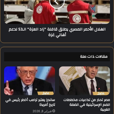
ل
ا
ت
ل
ن
ا
ظ
ل
ي
أ
الهلال الأحمر المصري يطلق قافلة "زاد العزة" الـ53 لدعم
م
ح
أهالي غزة
ا
م
ل
ر
د
ا
و
ل
ل
مقالات ذات صلة
م
ة
ص
ف
ر
ي
ي
ر
ي
ي
ط
ف
ل
د
ق
م
ق
مصر تحذر من تداعيات مخططات
ساندرز يعتبر ترامب أخطر رئيس في
ش
الضم الإسرائيلية في الضفة
تاريخ أمريكا
ا
الغربية
ق
ف
فبراير 8, 2026
و