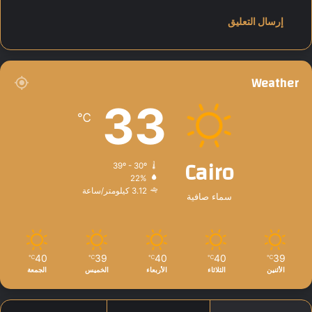
Weather
33
℃
Cairo
39º - 30º
22%
3.12 كيلومتر/ساعة
سماء صافية
40
39
40
40
39
℃
℃
℃
℃
℃
الأثنين
الثلاثاء
الأربعاء
الخميس
الجمعة