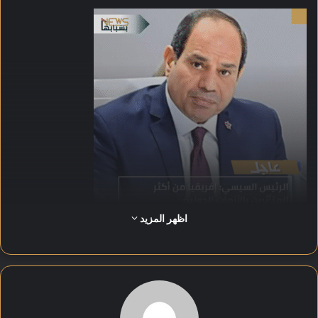
اظهر المزيد
وأضاف الرئيس، خلال كلمته في إحدى الجلسات الدولية، أن
التحديات العالمية الراهنة — وعلى رأسها تغير المناخ، وأزمات الغذاء
والطاقة، واضطراب سلاسل الإمداد — تفرض على المجتمع الدولي
مسؤولية مشتركة لمساندة الدول الأفريقية في تجاوز آثارها السلبية.