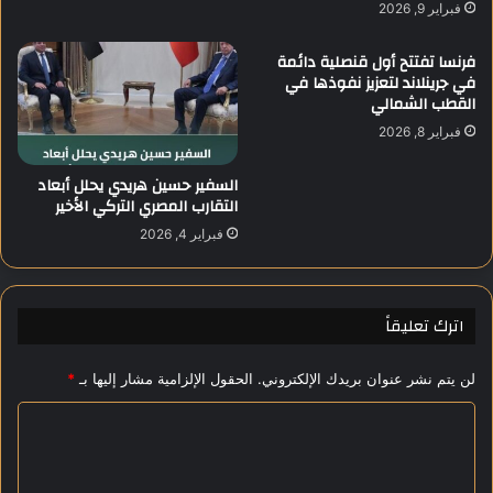
ل
فبراير 9, 2026
ا
ة
ع
"
فرنسا تفتتح أول قنصلية دائمة
ت
ز
في جرينلاند لتعزيز نفوذها في
ق
ا
القطب الشمالي
ا
د
فبراير 8, 2026
ل
ا
أ
ل
السفير حسين هريدي يحلل أبعاد
ح
ع
التقارب المصري التركي الأخير
د
ز
أ
ة
فبراير 4, 2026
ف
"
ر
ا
ا
ل
اترك تعليقاً
د
ـ
ه
5
ا
3
لن يتم نشر عنوان بريدك الإلكتروني.
الحقول الإلزامية مشار إليها بـ
*
ل
د
ا
ع
ل
م
ت
أ