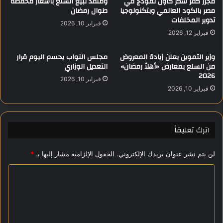
مجزر كفر شكر كأول نموذج في
ومنفذ لبيع السلع بأسعار مخفضة
مصر بالكود العالمي وبتكنولوجيا
طوال رمضان
ل
ب
تدوير المخلفات
ة
ر
فبراير 10, 2026
ف
إ
فبراير 12, 2026
ي
ج
ا
ا
وزير التموين يعلن زيادة المعروض
مجلس النواب يحسم اليوم قرار
ل
ز
من السلع بمعارض «أهلاً رمضان»
التعديل الوزاري
د
ة
2026
فبراير 10, 2026
و
ر
فبراير 10, 2026
ر
س
ي
م
ا
ي
ل
ة
اترك تعليقاً
م
م
م
د
لن يتم نشر عنوان بريدك الإلكتروني.
الحقول الإلزامية مشار إليها بـ
*
ت
ف
ا
و
ا
ز
ع
ل
ة
ا
ت
ل
ع
أ