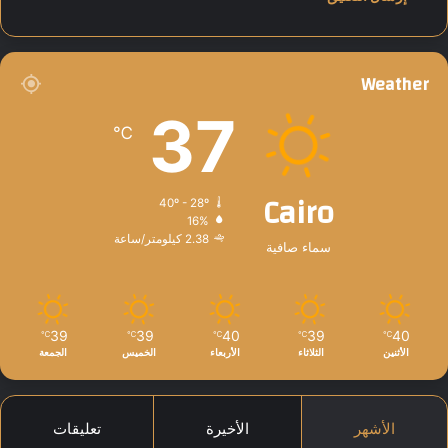
أ
ك
ت
و
Weather
ب
ر
37
℃
Cairo
40º - 28º
16%
2.38 كيلومتر/ساعة
سماء صافية
39
39
40
39
40
℃
℃
℃
℃
℃
الأثنين
الثلاثاء
الأربعاء
الخميس
الجمعة
الأشهر
الأخيرة
تعليقات