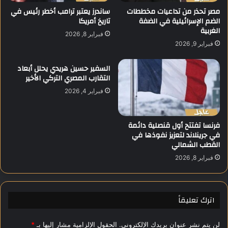
ت
ف
مصر تحذر من تداعيات مخططات
ساندرز يعتبر ترامب أخطر رئيس في
أ
الضم الإسرائيلية في الضفة
تاريخ أمريكا
ي
الغربية
ه
ب
فبراير 8, 2026
ل
ب
فبراير 9, 2026
م
ط
ن
و
السفير حسين هريدي يحلل أبعاد
ت
ل
التقارب المصري التركي الأخير
خ
ا
فبراير 4, 2026
ب
ت
م
ا
ص
ل
فرنسا تفتتح أول قنصلية دائمة
ر
م
في جرينلاند لتعزيز نفوذها في
ر
ص
القطب الشمالي
س
ر
م
ي
فبراير 8, 2026
يً
ي
ا
ن
ف
اترك تعليقاً
ي
أ
م
لن يتم نشر عنوان بريدك الإلكتروني.
الحقول الإلزامية مشار إليها بـ
*