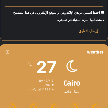
ا
د
خ
احفظ اسمي، بريدي الإلكتروني، والموقع الإلكتروني في هذا المتصفح
ل
لاستخدامها المرة المقبلة في تعليقي.
د
ه
ا
ا
ل
ت
Weather
ا
ر
27
ي
℃
خ
”
Cairo
39º - 27º
39%
2.83 كيلومتر/ساعة
سماء صافية