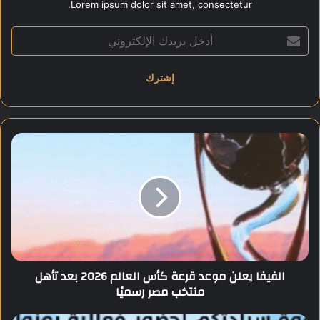
Lorem ipsum dolor sit amet, consectetur.
أ
د
خ
ل
ب
ر
ي
د
ا
ك
ل
ا
ف
ل
ي
إ
ف
ل
ا
ك
ي
ت
ع
ر
ل
الفيفا يعلن موعد قرعة كأس العالم 2026 بعد تأهل
و
ن
منتخب مصر رسميًا
ن
م
ي
و
ع