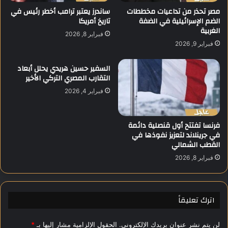
ن
د
مصر تحذر من تداعيات مخططات
ساندرز يعتبر ترامب أخطر رئيس في
ا
الضم الإسرائيلية في الضفة
تاريخ أمريكا
ت
الغربية
ل
و
فبراير 8, 2026
ن
ق
فبراير 9, 2026
ب
ي
ض
ع
السفير حسين هريدي يحلل أبعاد
و
ع
التقارب المصري التركي الأخير
ا
ق
فبراير 4, 2026
ل
د
ف
خ
ك
د
فرنسا تفتتح أول قنصلية دائمة
ر
م
في جرينلاند لتعزيز نفوذها في
"
ا
القطب الشمالي
ب
ت
ب
ا
فبراير 8, 2026
ن
ل
ي
ن
س
ظ
اترك تعليقاً
و
ا
ي
ف
ف
ة
لن يتم نشر عنوان بريدك الإلكتروني.
الحقول الإلزامية مشار إليها بـ
*