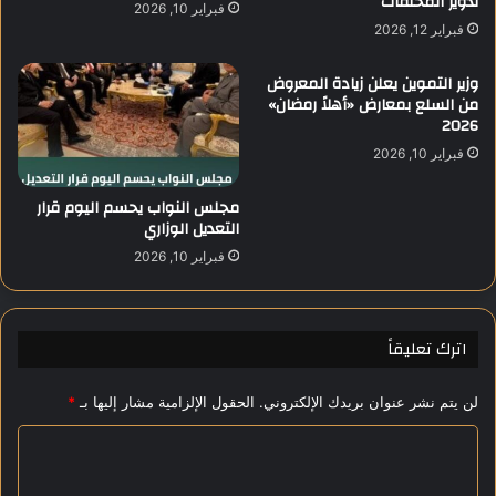
تدوير المخلفات
م
فبراير 10, 2026
ت
و
فبراير 12, 2026
ك
ا
ش
ط
وزير التموين يعلن زيادة المعروض
ف
ن
من السلع بمعارض «أهلاً رمضان»
ت
ي
2026
و
ا
فبراير 10, 2026
ق
ل
ع
ع
مجلس النواب يحسم اليوم قرار
ا
ب
التعديل الوزاري
ت
و
2
ر
فبراير 10, 2026
0
ا
2
ل
6
ج
اترك تعليقاً
د
ي
د
لن يتم نشر عنوان بريدك الإلكتروني.
الحقول الإلزامية مشار إليها بـ
*
ة
ا
ي
و
ل
م