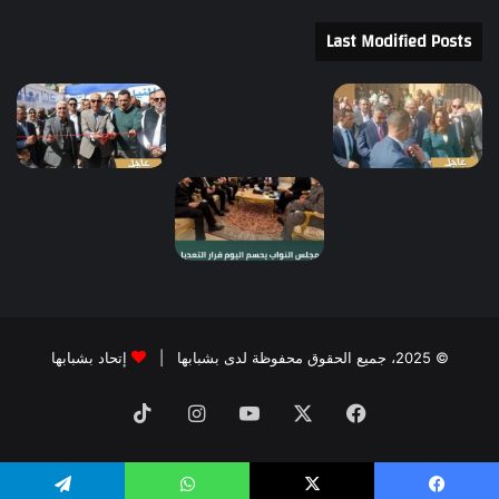
Last Modified Posts
© 2025، جميع الحقوق محفوظة لدى بشبابها |
إتحاد بشبابها
فيسبوك
‫X
‫YouTube
انستقرام
‫TikTok