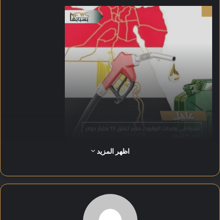
اظهر المزيد
وأوضح المسؤول أن الهيئة العامة للبترول استوردت شحنات بقيمة 5
مليارات دولار خلال الربع الثالث من العام، لتغطية ما بين 20 و25%
من احتياجات السوق اليومية. وأضاف أن تعاقدات الغاز والمنتجات
البترولية المكررة استحوذت على نحو 13 إلى 13.5 مليار دولار من