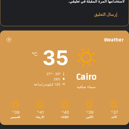
لاستخدامها المرة المقبلة في تعليقي.
Weather
35
℃
Cairo
37º - 30º
28%
1.62 كيلومتر/ساعة
سماء صافية
39
41
40
39
37
℃
℃
℃
℃
℃
الأحد
الأثنين
الثلاثاء
الأربعاء
الخميس