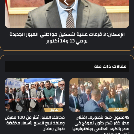
ا
ك
ص
ا
ل
ن
ت
:
ح
3
الإسكان: 3 قرعات علنية لتسكين مواطني العبور الجديدة
س
ق
يومي 13 و14 أكتوبر
ن
ر
ه
ع
.
ا
.
ت
و
مقالات ذات صلة
ع
ز
ل
ي
ن
ر
ي
ة
ة
ا
ل
ل
ت
ت
س
خ
ك
45مليون جنيه لتطويره.. افتتاح
محافظ المنيا: أكثر من 100 معرض
ط
مجزر كفر شكر كأول نموذج في
ومنفذ لبيع السلع بأسعار مخفضة
ي
مصر بالكود العالمي وبتكنولوجيا
طوال رمضان
ي
ن
ط