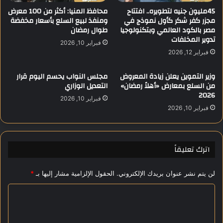
م
م
45مليون جنيه لتطويره.. افتتاح
محافظ المنيا: أكثر من 100 معرض
ع
مجزر كفر شكر كأول نموذج في
ومنفذ لبيع السلع بأسعار مخفضة
ؤ
مصر بالكود العالمي وبتكنولوجيا
طوال رمضان
ة
ت
تدوير المخلفات
م
م
فبراير 10, 2026
ص
ر
فبراير 12, 2026
ر
اً
ل
إ
وزير التموين يعلن زيادة المعروض
مجلس النواب يحسم اليوم قرار
م
ق
من السلع بمعارض «أهلاً رمضان»
التعديل الوزاري
د
ل
2026
فبراير 10, 2026
ة
ي
فبراير 10, 2026
9
م
س
ي
ا
اً
ع
ف
اترك تعليقاً
ا
ي
ت
ا
لن يتم نشر عنوان بريدك الإلكتروني.
الحقول الإلزامية مشار إليها بـ
*
ب
ل
س
ق
ا
ب
ا
ب
ل
ه
أ
ر
ت