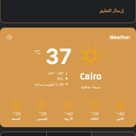
ش
ع
ا
ر
"
ن
Weather
د
ا
37
℃
ء
ا
ل
Cairo
ق
40º - 28º
ا
16%
ه
2.38 كيلومتر/ساعة
سماء صافية
ر
ة
ل
ل
39
39
40
39
40
℃
℃
℃
℃
℃
ع
الأثنين
الثلاثاء
الأربعاء
الخميس
الجمعة
م
ل
"