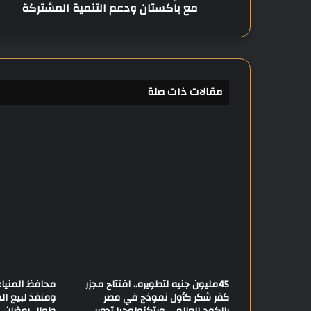
مع باكستان ودعم التنمية المشتركة
ح
ر
ص
م
ص
ر
مقالات ذات صلة
ع
ل
ى
ت
ع
ز
ي
ز
ا
ل
ت
ع
ا
45مليون جنيه لتطويره.. افتتاح مجزر
و
كفر شكر كأول نموذج في مصر
ومنفذ لبيع ا
ن
بالكود العالمي وبتكنولوجيا تدوير
طوال رمضان