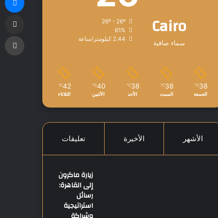
مشاركة
Cairo
26º - 26º
61%
طب
2.44 كيلومتر/ساعة
سماء صافية
42
40
38
38
38
℃
℃
℃
℃
℃
الجمعة
السبت
الأحد
الأثنين
الثلاثاء
الأشهر
الأخيرة
تعليقات
زيارة ماكرون
إلى القاهرة:
رسائل
استراتيجية
وشراكة