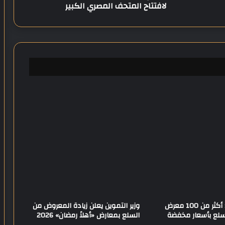
لافتتاح المتحف المصري الكبير
ع
ك
ف
ا
ء
ة
ط
ر
ي
ق
ا
ل
م
ط
ا
ر
ا
س
ت
محافظ المنيا: أكثر من 100 معرض
وزير التموين يعلن زيادة المعروض من
ع
لسلع بأسعار مخفضة
السلع بمعارض «أهلاً رمضان» 2026
د