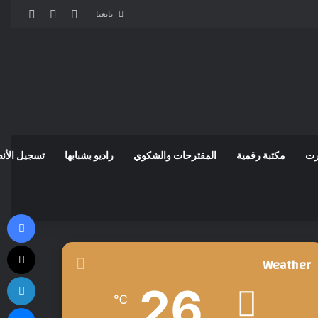
مقال عشوائي
إضافة عمود
الوضع 
تابعنا
رت
مكتبة رقمية
المقترحات والشكوي
راديو بشبابها
تسجيل الأن
في
‫X
Weather
لي
26
℃
ما