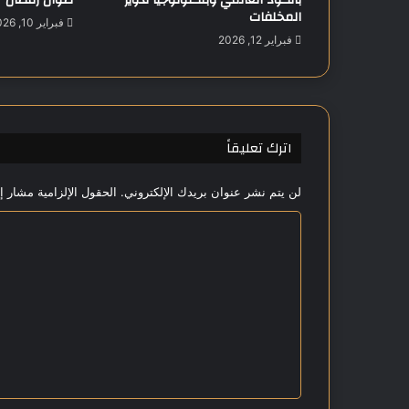
م
المخلفات
ع
فبراير 10, 2026
فبراير 12, 2026
ب
ا
ك
س
ت
ا
اترك تعليقاً
ن
و
لن يتم نشر عنوان بريدك الإلكتروني.
الحقول الإلزامية مشار إل
د
ع
ا
م
ا
ل
ل
ت
ت
ع
ن
م
ل
ي
ي
ة
ا
ق
ل