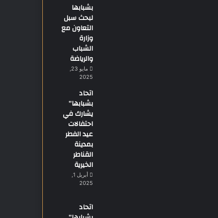
بشبابها
لبحث سبل
التعاون مع
وزارة
الشباب
والرياضة
مايو 23,
2025
اتحاد
بشبابها”
يشارك في
احتفالات
عيد الفطر
بمدينة
القناطر
الخيرية
أبريل 1,
2025
اتحاد
بشبابها”