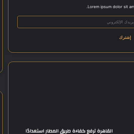
Lorem ipsum dolor sit am
ا
ل
ق
ا
ه
ر
ة
ت
ر
القاهرة ترفع كفاءة طريق المطار استعدادًا
ف