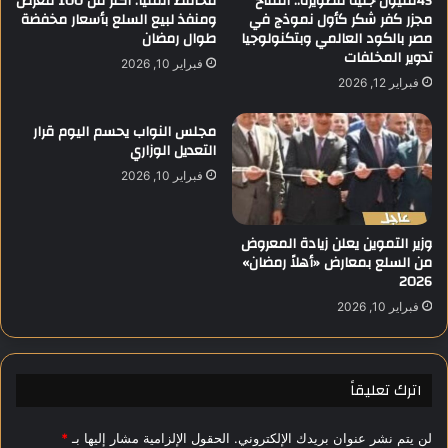
45مليون جنيه لتطويره.. افتتاح
محافظ المنيا: أكثر من 100 معرض
ا
مجزر كفر شكر كأول نموذج في
ومنفذ لبيع السلع بأسعار مخفضة
ل
مصر بالكود العالمي وبتكنولوجيا
طوال رمضان
ل
س
تدوير المخلفات
أ
و
فبراير 10, 2026
س
د
فبراير 12, 2026
ب
ا
و
ن
مجلس النواب يحسم اليوم قرار
ع
ي
التعديل الوزاري
و
فبراير 10, 2026
ا
ل
د
وزير التموين يعلن زيادة المعروض
ع
من السلع بمعارض «أهلاً رمضان»
م
2026
ا
فبراير 10, 2026
ل
س
ر
ي
اترك تعليقاً
ع
و
ف
لن يتم نشر عنوان بريدك الإلكتروني.
الحقول الإلزامية مشار إليها بـ
*